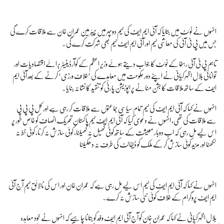
انہوں نے ٹوئٹ میں بتایا کہ آئی ایم ایف کی ٹیم دوپہر میں چیئرمین عمران خان سے ملاقات کرے گی
جس میں پی ٹی آئی کی معاشی ٹیم اور آئی ایم ایف ٹیم بھی شرکت کرے گی۔
تاہم پی ٹی آئی رہنما کے ٹوئٹ کا جواب دیتے ہوئے وزیر اعظم کے کوآرڈینیٹر برائے اقتصادیات اور
توانائی بلال اظہر کیانی نے اپنے دور حکومت میں معاہدے کی ’خلاف ورزی‘ کرنے کے بعد آئی ایم
ایف کے ساتھ ملاقات کا جشن منانے پر اپوزیشن پارٹی کو تنقید کا نشانہ بنایا۔
انہوں نے کہا کہ آئی ایم ایف کی ٹیم تمام سیاسی جماعتوں سے ملاقات کر رہی ہے اور کل پی پی پی
سے ملاقات کی تھی، انہوں نے دعویٰ کیا کہ آئی ایم ایف ٹیم پاکستان تحریک انصاف کو خاص طور پر
اس لیے مل رہی کہ اب دوبار معیشت کے ساتھ کوئی کھیل نہ کھیلنا، کوئی سازش نہ کرنا، کوئی خط نہ
لکھنا اور مزید کوئی سازش کر کے ملک کو ڈیفالٹ کی طرف نہ دھکیلنا
انہوں نے کہا کہ آئی ایم ایف کی ٹیم اس لیے مل رہی ہے کہ عمران خان اور اس کی نالائق ٹیم آج آئی
ایم ایف پروگرام کے خلاف کوئی نئی سازش نہ کرے۔
بلال اظہر کیانی نے کہا کہ عمران خان کو آج آئی ایم ایف وفد کو بتانا چاہیے کہ انہوں نے خود معاہدہ