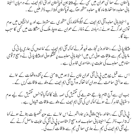
پاکستان کے معاشی بحران میں کمی کے لیے 29 جون کو پاکستان اور آئی ایم ایف کے درمیان اسٹینڈ
بائی معاہدہ ہوا تھا، 9 ماہ کا یہ معاہدہ منظور ہوتا ہے تو پاکستان کو 3 ارب ڈالر ملیں گے۔
یہ اسٹینڈ بائی معاہدہ آئی ایم ایف کے ایگزیکٹو بورڈ کی منظوری سے مشروط ہے اور یہ ادائیگیوں میں عدم
توازن اور گرتے ہوئے زرمبادلہ کے ذخائر کے بحران سے دوچار ملک کی مشکلات میں کمی کا سبب
بنے گا۔
پیپلز پارٹی کے رہنما اور وزیر تجارت نوید قمر نے کہا کہ آئی ایم ایف کے نمائندوں کی ہماری پارٹی کی
مالیاتی ٹیم سے ملاقات ہوئی جس میں اسٹینڈ بائی معاہدے پر گفتگو ہوئی اور پیپلز پارٹی نے وسیع تر قومی
مفاد میں معاہدے کی حمایت پر رضامندی ظاہر کی ہے۔
اس سے قبل چیئرمین پی ٹی آئی عمران خان نے لاہور میں 9 مئی کے پرتشدد واقعات کے حوالے
سے عدالتی سماعت کے دوران کہا تھا کہ وہ آج آئی ایم ایف کے وفد سے ملاقات کریں گے۔
جب ان سے آج شام چار بجے مقدمے کی تفتیش کی حصہ بننے کا کہا گیا تو انہوں تفتیش کے لیے عدم
دستیابی ظاہر کرتے ہوئے کہاکہ ان کی آئی ایم ایف کے وفد سے ملاقات شیڈول ہے۔
پی ٹی آئی کے رہنما اور سابق وفاقی وزیر حماد اظہر نے اس حوالے سے مزید تفصیلات بتاتے ہوئے کہا
کہ 3 ارب ڈالر کے اسٹینڈ بائی معاہدے اور وسیع تر مقاصد پر پی ٹی آئی کی حمایت حاصل کرنے کے
لیے آئی ایم ایف کی ٹیم نے ہماری معاشی ٹیم سے ملاقات کرے گی۔