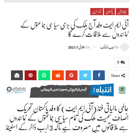
ایڈیٹوریل
پاکستان
تازہ ترین
آئی ایم ایف وفد آج ملک کی بڑی سیاسی جماعتوں کے
نمائندوں سے ملاقات کرے گا
By
ویب ڈیسک
On
جولائی 7, 2023
0
Share
عالمی مالیاتی فنڈ (آئی ایم ایف) کا وفد پاکستان تحریک
انصاف سمیت ملک کی تمام سیاسی جماعتوں کے نمائندوں
سے ملاقاتوں میں مصروف ہے تاکہ 3 ارب ڈالر کے اسٹینڈ