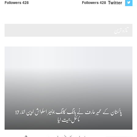
Twitter
Followers 428
Followers 428
تازہ ترین
پاکستان کے عمیر عارف نے ہانگ کانگ جونیئر اسکواش اوپن انڈر 17
ٹائٹل جیت لیا