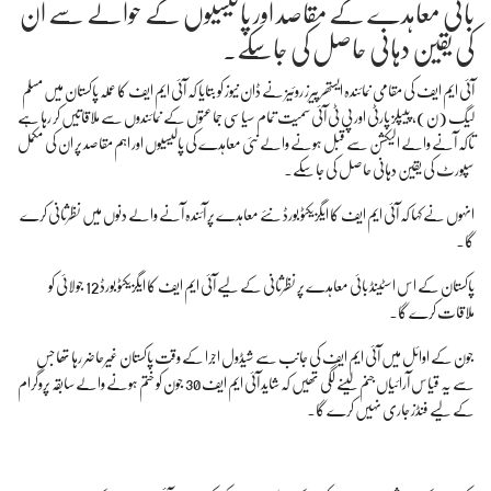
بائی معاہدے کے مقاصد اور پالیسیوں کے حوالے سے ان
کی یقین دہانی حاصل کی جاسکے۔
آئی ایم ایف کی مقامی نمائندہ ایستھر پیرز روئیز نے ڈان نیوز کو بتایا کہ آئی ایم ایف کا عملہ پاکستان میں مسلم
لیگ (ن)، پیپلز پارٹی اور پی ٹی آئی سمیت تمام سیاسی جماعتوں کے نمائندوں سے ملاقاتیں کر رہا ہے
تاکہ آنے والے الیکشن سے قبل ہونے والے نئی معاہدے کی پالیسیوں اور اہم مقاصد پر ان کی مکمل
سپورٹ کی یقین دہانی حاصل کی جا سکے۔
انہوں نے کہا کہ آئی ایم ایف کا ایگزیکٹو بورڈ نئے معاہدے پر آئندہ آنے والے دنوں میں نظرثانی کرے
گا۔
پاکستان کے اس اسٹینڈ بائی معاہدے پر نظرثانی کے لیے آئی ایم ایف کا ایگزیکٹو بورڈ 12 جولائی کو
ملاقات کرے گا۔
جون کے اوائل میں آئی ایم ایف کی جانب سے شیڈول اجرا کے وقت پاکستان غیرحاضر رہا تھا جس
سے یہ قیاس آرائیاں جنم لینے لگی تھیں کہ شاید آئی ایم ایف 30 جون کو ختم ہونے والے سابقہ پروگرام
کے لیے فنڈز جاری نہیں کرے گا۔