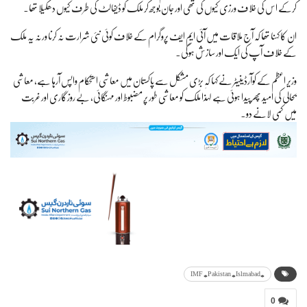
کرکے اس کی خلاف ورزی کیوں کی تھی اور جان بوجھ کر ملک کو ڈیفالٹ کی طرف کیوں دھکیلا تھا۔
ان کا کہنا تھا کہ آج ملاقات میں آئی ایم ایف پروگرام کے خلاف کوئی نئی شرارت نہ کرنا ورنہ یہ ملک
کے خلاف آپ کی ایک اور سازش ہوگی۔
وزیر اعظم کے کوآرڈینیٹر نے کہا کہ بڑی مشکل سے پاکستان میں معاشی استحکام واپس آرہا ہے، معاشی
بحالی کی امید پھر پیدا ہوئی ہے لہٰذا ملک کو معاشی طور پر مضبوط اور مہنگائی، بے روزگاری اور غربت
میں کمی لانے دو۔
#IMF #Pakistan #Islmabad
0