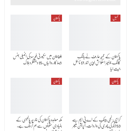
کھیل
پاکستان
پاکستان کے عمیر عارف نے ہانگ
بلوچستان میں سکیورٹی فورسز کی انٹیلی جنس
کانگ جونیئر اسکواش اوپن انڈر 17 ٹائٹل
بیسڈ کارروائیاں، 15 دہشتگرد ہلاک
جیت لیا
پاکستان
پاکستان
کراچی: نجی بینک کے اے ٹی ایم سے
مکہ معاہدہ پاکستان کی خارجہ پالیسی کے
53 لاکھ کی چوری کی واردات، آپریشن منیجر
بنیادی ستونوں سے ہم آہنگ ہے،