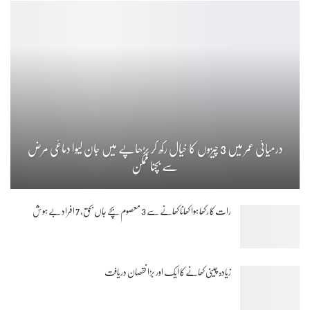
درمیانی عمر میں 3 چیزوں کا خیال رکھ کر بڑھاپے میں جان لیوا دماغی مرض
سے بچنا ممکن
رات کا رکھا ہوا کھانا کھانے سے 3 معصوم بچے جاں بحق، 7 افراد بے ہوش
زیادہ چینی کھانے کا ایک اور بڑا نقصان دریافت