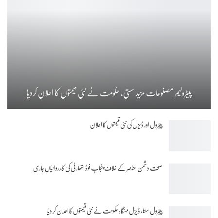
پیٹرولیم مصنوعات مزید سستی، حکومت نے نئی قیمتوں کا اعلان کردیا
پیٹرول اور ڈیزل کی نئی قیمتوں کا اعلان
صحت دشمن عناصر کے خلاف پنجاب فوڈ اتھارٹی کی کارروائیاں جاری
پیٹرول سستا، ڈیزل مہنگا: حکومت نے نئی قیمتوں کا اعلان کر دیا