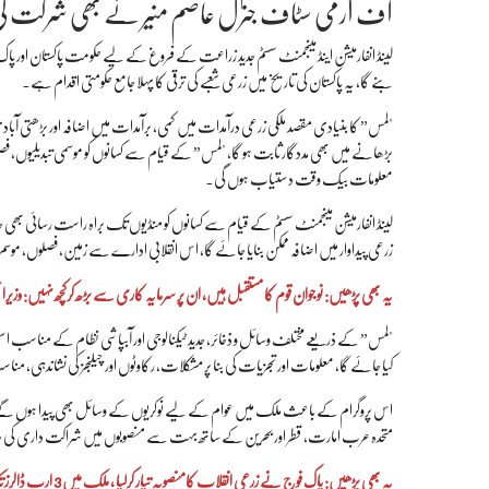
آف آرمی سٹاف جنرل عاصم منیر نے بھی شرکت ک
لینڈ انفارمیشن اینڈ مینجمنٹ سسٹم جدید زراعت کے فروغ کے لیے حکومت پاکستان او
بنے گا، یہ پاکستان کی تاریخ میں زرعی شعبے کی ترقی کا پہلا جامع حکومتی اقدام ہے۔
"لمس” کا بنیادی مقصد ملکی زرعی درآمدات میں کمی، برآمدات میں اضافہ اور بڑھتی آبادی کی
بڑھانے میں بھی مددگار ثابت ہو گا، "لمس” کے قیام سے کسانوں کو موسمی تبدیلیوں، 
معلومات بیک وقت دستیاب ہوں گی۔
لینڈ انفارمیشن مینجمنٹ سسٹم کے قیام سے کسانوں کو منڈیوں تک براہ راست رسائی بھی حاص
زرعی پیداوار میں اضافہ ممکن بنایا جائے گا، اس انقلابی ادارے سے زمین، فصلوں، موس
یہ بھی پڑھیں:
نوجوان قوم کا مستقبل ہیں، ان پر سرمایہ کاری سے بڑھ کرکچھ نہیں: وزیرا
"لمس” کے ذریعے مختلف وسائل و ذخائر، جدید ٹیکنالوجی اور آبپاشی نظام کے مناسب ا
کیا جائے گا، معلومات اور تجزیات کی بنا پر مشکلات، رکاوٹوں اور چیلنجز کی نشاندہی، من
اس پروگرام کے باعث ملک میں عوام کے لیے نوکریوں کے وسائل بھی پیدا ہوں گے، ا
متحدہ عرب امارت، قطر اور بحرین کے ساتھ بہت سے منصوبوں میں شراکت داری کی ج
یہ بھی پڑھیں:
پاک فوج نے زرعی انقلاب کامنصوبہ تیار کرلیا ، ملک میں 3 ارب ڈالرز تک غیر ملکی سرمایہ کاری متوقع