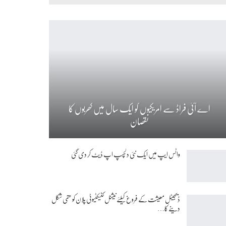
اے آئی فراڈ سے امریکیوں کو ایک سال میں کھربوں کا
نقصان
واٹس ایپ میں ایک نئی دلچسپ اپ ڈیٹ کر دی گئی
ڈیجیٹل معیشت کے فروغ کیلئے نیشنل کنیکٹیوٹی پلان کو حتمی شکل
دینے کا…