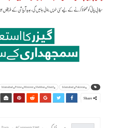
سیلابی پانی کو محفوظ کرنے کے لیے نئی نہریں بنائی جائیں گی، جدید آبپاشی کے طریقوں جیسا 
#Islamabad #Prime #Minister #Shehbaz #Sharif
#Islamabad #Pakistan
Share
ویب ڈیسک
0 Comments
7297 Posts