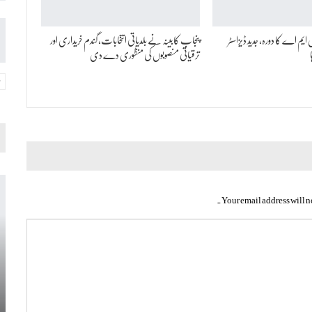
ایم اے کا دورہ، جدید ڈیزاسٹر
پنجاب کابینہ نے بلدیاتی انتخابات، گندم خریداری اور
ترقیاتی منصوبوں کی منظوری دے دی
Your email address will n