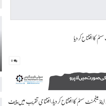
سٹم کا افتتاح کر دیا
0
اینڈ مینجمنٹ سسٹم کا افتتاح کر دیا، افتتاحی تقریب میں چیف