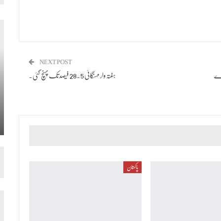
NEXT POST
رے
ہفتہ وار مہنگائی 28.5 فیصد تک پہنچ گئی۔
پاکستان