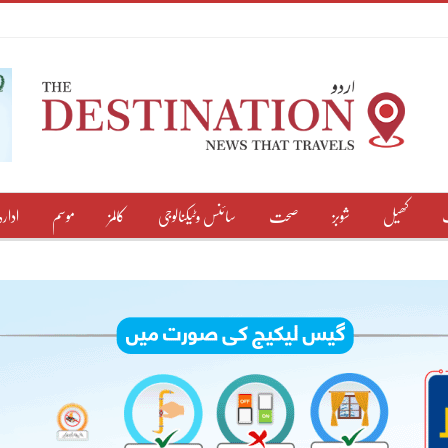
کھیل
شوبز
صحت
سائنس وٹیکنالوجی
کالمز
موسم
ادارہ