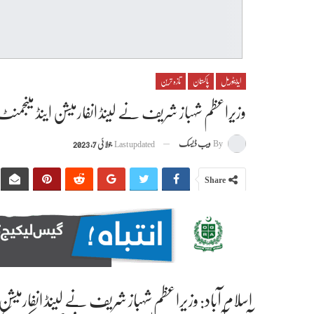
ایڈیٹوریل
پاکستان
تازہ ترین
وزیراعظم شہباز شریف نے لینڈ انفارمیشن اینڈ مینجمنٹ س
By
ویب ڈیسک
Last updated
جولائی 7, 2023
Share
اسلام آباد: وزیراعظم شہباز شریف نے لینڈ انفارمیشن 