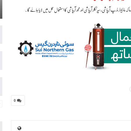
کہ ماڈیولر ڈرپ آبپاشی، سپرنکلر آبپاشی اور محور آبپاشی کا استعمال عمل میں لایا جائے گا۔
0