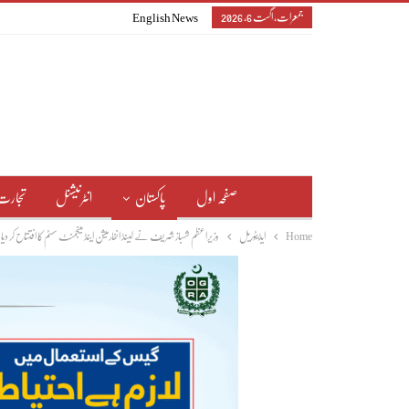
جمعرات, اگست 6, 2026
English News
صفحہ اول
پاکستان
انٹرنیشنل
تجارت
Home
ایڈیٹوریل
وزیراعظم شہباز شریف نے لینڈ انفارمیشن اینڈ مینجمنٹ سسٹم کا افتتاح کر دیا