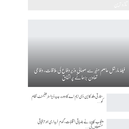
تازہ ترین
فیلڈ مارشل عاصم منیر سے صومالی وزیر دفاع کی ملاقات، دفاعی
تعاون بڑھانے پر اتفاق
سفارتی وفد کا این ڈی ایم اے کا دورہ، جدید ڈیزاسٹر مینجمنٹ نظام
کو…
پنجاب کابینہ نے بلدیاتی انتخابات، گندم خریداری اور ترقیاتی
منصوبوں کی…