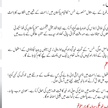
ی۔
ر پاک فوج کے بے مثال منصوبے "لمس” کا قیام پاکستان میں زراعت کے شعبے میں انقلاب کا باعث
 غذائی اجناس کی ضروریات کو پورا کرنا ہے، لینڈ انفارمیشن مینجمنٹ سسٹم پاکستان کی فوڈ سکیورٹی
فصلوں کی سیٹلائٹ سے ہمہ وقت نگرانی، پانی، کھاد اور سپرے کے متوجہ علاقوں کے بارے میں
ل ہو گی، "لمس” کے تحت غیر آباد اور کم پیداوار والی زرعی زمینوں پر جدید ٹیکنالوجی کے استعمال سے
م، پانی کے ذخائر اور کیڑوں کی روک تھام پر ایک ہی چھت کے نیچے کام کیا جائے گا۔
عظم
ستعمال سے زراعت میں ایسی ترقی لائی جائے گی جس سے ملک کے ہر خطے میں خوراک کی کمی کو پورا
اسب حل تلاش کرنے اور باخبر فیصلے لینے میں آسانی ہو گی۔
س کے مقاصد میں ضائع کی ہوئی اور غیر کاشت شدہ زمین کی بحالی کرنا ہے، سعودی عرب، چائنہ،
ارہی ہے جس سے پاکستان کے برآمدات میں یقینی اضافہ ہوگا۔