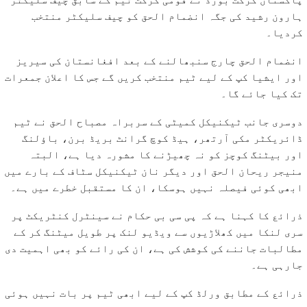
ہارون رشید کی جگہ انضمام الحق کو چیف سلیکٹر منتخب
کردیا۔
انضمام الحق چارج سنبھالنے کے بعد افغانستان کی سیریز
اور ایشیا کپ کے لیے ٹیم منتخب کریں گے جس کا اعلان جمعرات
تک کیا جائے گا۔
دوسری جانب ٹیکنیکل کمیٹی کے سربراہ مصباح الحق نے ٹیم
ڈائریکٹر مکی آرتھر، ہیڈ کوچ گرانٹ بریڈ برن، باؤلنگ
اور بیٹنگ کوچز کو نہ چھیڑنے کا مشورہ دیا ہے، البتہ
منیجر ریحان الحق اور دیگر نان ٹیکنیکل سٹاف کے بارے میں
ابھی کوئی فیصلہ نہیں ہوسکا، ان کا مستقبل خطرے میں ہے۔
ذرائع کا کہنا ہے کہ پی سی بی حکام نے سینٹرل کنٹریکٹ پر
سری لنکا میں کھلاڑیوں سے ویڈیو لنک پر طویل میٹنگ کر کے
مطالبات جاننے کی کوشش کی ہے، ان کی رائے کو بھی اہمیت دی
جارہی ہے۔
ذرائع کے مطابق ورلڈ کپ کے لیے ابھی ٹیم پر بات نہیں ہوئی