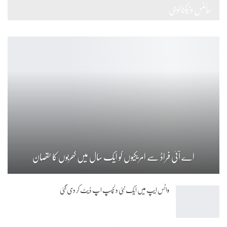
سائنس وٹیکنالوجی
اے آئی فراڈ سے امریکیوں کو ایک سال میں کھربوں کا نقصان
واٹس ایپ میں ایک نئی دلچسپ اپ ڈیٹ کر دی گئی