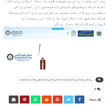
ہے، اس ہفتے اہم ترین فیصلے کیے جانے کا امکان ہے، ذکاء
اشرف کرکٹ ٹیکنیکل کمیٹی کے فیصلوں اور تجاویز کی
منظوری دیں گے، یکم ستمبر سے شروع ہونے والے ڈومیسٹک
کرکٹ سٹرکچر کا اعلان کیا جائے گا اور ریجنزاور
ڈیپارٹمنٹل کرکٹ بحال ہو گی۔
#Inzamam-ul-Haq #appointed #Chief #Selector of #Pakistan #Cricket #Team
0
Share