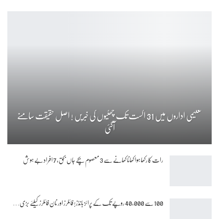
تعلیمی اداروں میں 31 اگست تک چھٹیوں کی خبریں ! اصل حقیقت سامنے
آگئی
رات کا رکھا ہوا کھانا کھانے سے 3 معصوم بچے جاں بحق، 7 افراد بے ہوش
100 سے 40,000 روپے تک کے پرائز بانڈز! فائلرز اور نان فائلرز کیلئے بڑی…