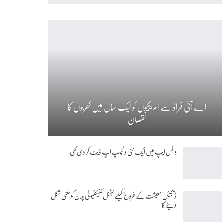
اے آئی فراڈ سے امریکیوں کو ایک سال میں کھربوں کا
نقصان
واٹس ایپ میں ایک نئی دلچسپ اپ ڈیٹ کر دی گئی
ڈیجیٹل معیشت کے فروغ کیلئے نیشنل کنیکٹیوٹی پلان کو حتمی شکل
دینے کا…