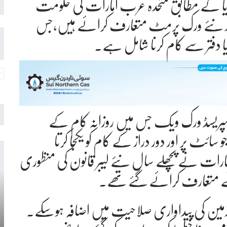
یڈیا کے مطابق متحدہ عرب امارات کی حکومت
ار نئے ورک پرمٹ متعارف کرائے ہیں،جس
 یا دفتر سے کام کرنا شامل ہے۔
اکمپریسڈ ورک ویک جس میں روزانہ کام کے
سائٹ پر اور دور دراز کے کام کو یکجا کرتا
رات نے پچھلے سال نئے لیبر قانون کی منظوری
نے متعارف کرائے گئے تھے۔
رملازمین کی پیداواری صلاحیت میں اضافہ ہوسکے۔