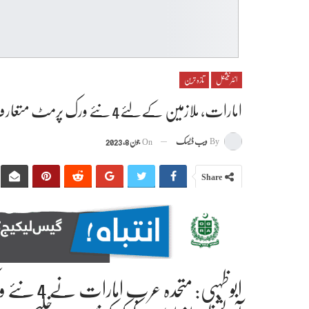
انٹرنیشنل
تازہ ترین
امارات، ملازمین کےلئے4 نئے ورک پرمٹ متعارف
By
ویب ڈیسک
On
جون 8, 2023
Share
ابوظہبی: م