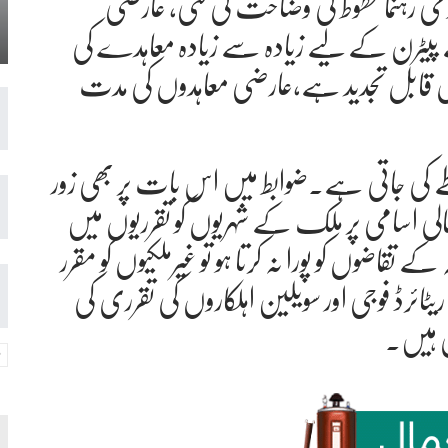
ی رہنما خطوط کی وضاحت کی گئی، عارضی
پیٹرن کے لیے زیادہ سے زیادہ معاہدے کی
سال قابل تجدید ہے،عارضی معاہدوں کی مدت
کی جاتی ہے۔ضوابط میں اس بات پر بھی زور
خالی اسامی پر ملک کے شہریوں کو تقرریوں میں
ے تقاضوں کو پورا نہ کرتا ہو تو غیرملکیوں کو مقرر
ائرڈ فوجی اور سویلین اہلکاروں کی تقرری کی
 ہیں۔