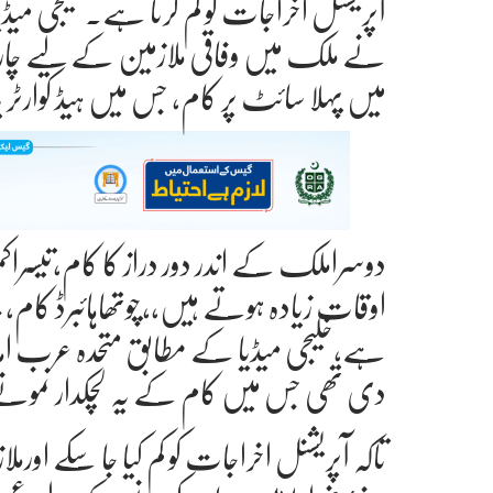
آپریشنل اخراجات کو کم کرنا ہے۔خلیجی م
نے ملک میں وفاقی ملازمین کے لیے چ
میں پہلا سائٹ پر کام، جس میں ہیڈ کوارٹر
دوسراملک کے اندر دور دراز کا کام،تیسر
اوقات زیادہ ہوتے ہیں،،چوتھاہائبرڈ کام، جو 
ہے،خلیجی میڈیا کے مطابق متحدہ عرب اما
دی تھی جس میں کام کے یہ لچکدار نمو
تاکہ آپریشنل اخراجات کو کم کیا جا سکے او