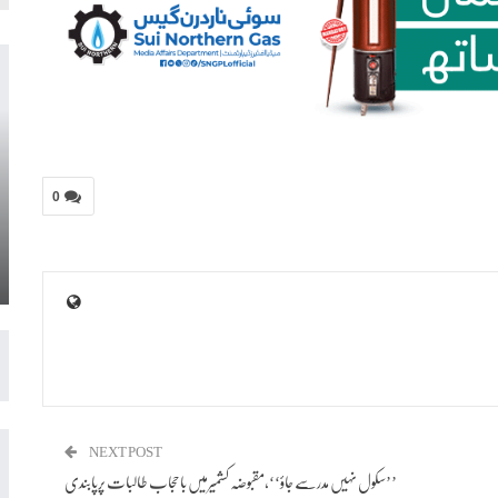
0
NEXT POST
’’سکول نہیں مدرسے جاؤ‘‘،مقبوضہ کشمیرمیں باحجاب طالبات پرپابندی