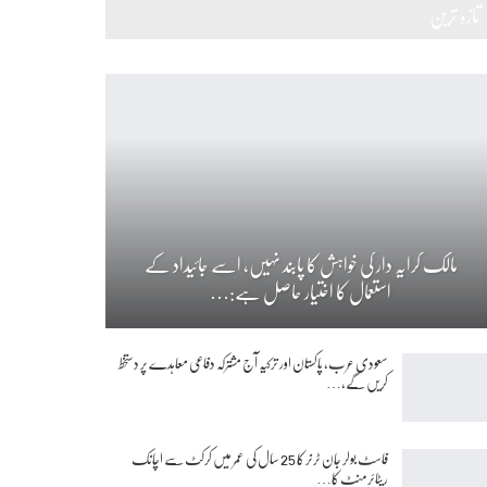
تازہ ترین
مالک کرایہ دار کی خواہش کا پابند نہیں، اسے جائیداد کے
استعمال کا اختیار حاصل ہے:…
سعودی عرب، پاکستان اور ترکیہ آج مشترکہ دفاعی معاہدے پر دستخط
کریں گے،…
فاسٹ بولر جان ٹرنر کا 25 سال کی عمر میں کرکٹ سے اچانک
ریٹائرمنٹ کا…