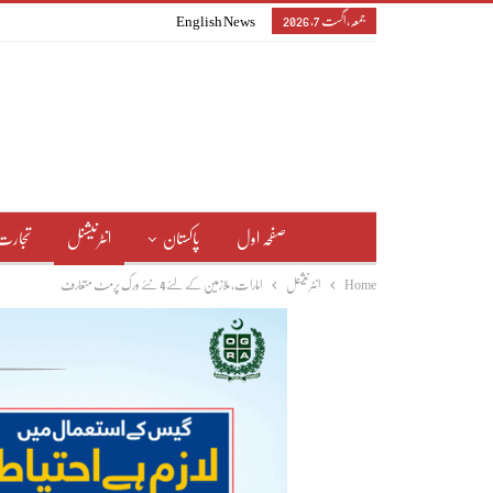
جمعہ, اگست 7, 2026
English News
صفحہ اول
پاکستان
انٹرنیشنل
تجارت
Home
انٹرنیشنل
امارات، ملازمین کےلئے4 نئے ورک پرمٹ متعارف