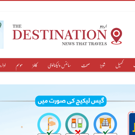
کھیل
شوبز
صحت
سائنس وٹیکنالوجی
کالمز
موسم
ادارہ