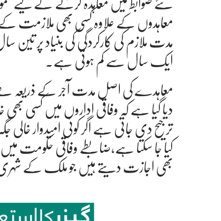
نئے ضوابط میں معاہدہ کرنے کے لیے عموم
معاہدوں کے علاوہ کسی بھی ملازمت کے 
مدت ملازم کی کارکردگی کی بنیاد پر تین 
ایک سال سے کم ہوتی ہے۔
معاہدے کی اصل مدت آجر کے ذریعہ طے 
دیا گیا ہے کہ وفاقی اداروں میں کسی بھی 
ترجیح دی جاتی ہے اگر کوئی امیدوار خالی جگہ ک
کیا جا سکتا ہے،ضابطے وفاقی حکومت میں ریٹ
بھی اجازت دیتے ہیں جو ملک کے شہری