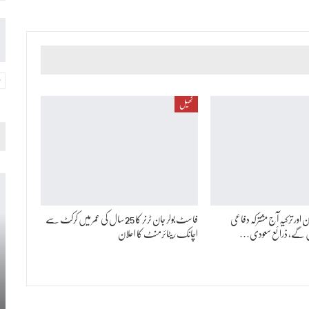
کھیل
ور ترکیہ آج مشترکہ دفاعی
فاسٹ بولر جان ٹرنر کا 25 سال کی عمر میں کرکٹ سے
ریں گے، ذرائع سعودی…
اچانک ریٹائرمنٹ کا اعلان