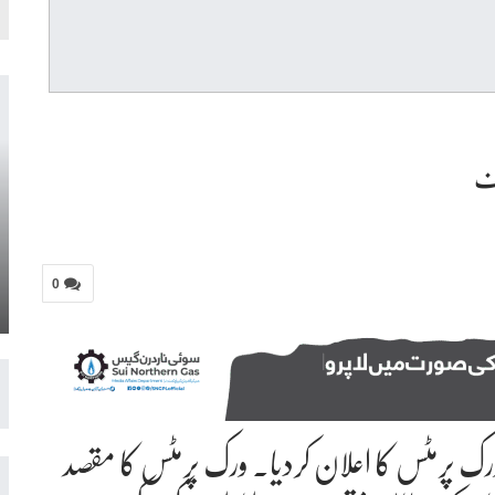
0
تحدہ عرب امارات نے 4 نئے ورک پرمٹس کا اعلان کردیا۔ ورک پرمٹس کا مقصد