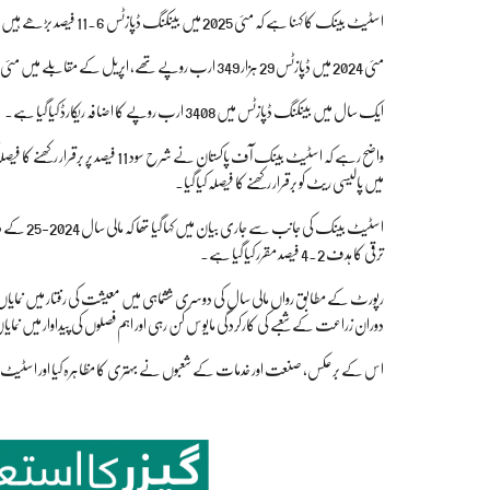
اسٹیٹ بینک کا کہنا ہے کہ مئی 2025 میں بینکنگ ڈپازٹس 11.6 فیصد بڑھے ہیں، بینکنگ ڈپازٹس 32 ہزار 757 ارب روپے تک پہنچ گئے ہیں۔
مئی 2024 میں ڈپازٹس 29 ہزار 349 ارب روپے تھے، اپریل کے مقابلے میں مئی میں 441 ارب روپے کا ماہانہ اضافہ ہوا ہے۔
ایک سال میں بینکنگ ڈپازٹس میں 3408 ارب روپے کا اضافہ ریکارڈ کیا گیا ہے۔
میں پالیسی ریٹ کو برقرار رکھنے کا فیصلہ کیا گیا۔
ترقی کا ہدف 4.2 فیصد مقرر کیا گیا ہے۔
دوران زراعت کے شعبے کی کارکردگی مایوس کن رہی اور اہم فصلوں کی پیداوار میں نمای
اس کے برعکس، صنعت اور خدمات کے شعبوں نے بہتری کا مظاہرہ کیا اور اسٹیٹ بینک