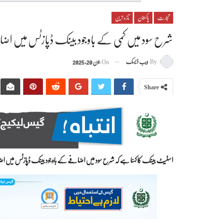
تجارت
پاکستان
تازہ ترین
شرح سود میں کمی کے باوجود بینک ڈپازٹس میں اضاف
By
ویب ڈیسک
On
جون 20, 2025
Share
اسٹیٹ بینک کا کہنا ہے کہ شرح سود میں اضافے کے باوجود بینک ڈپازٹس میں ا