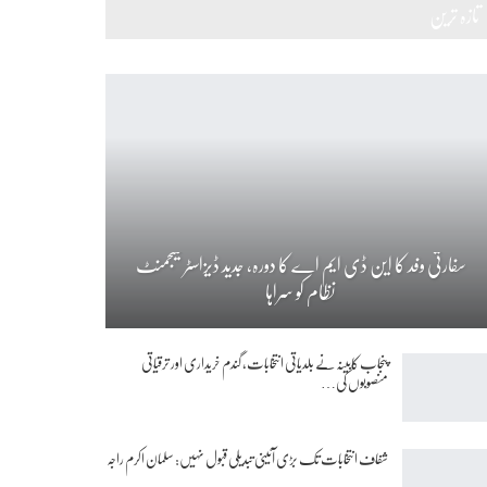
تازہ ترین
سفارتی وفد کا این ڈی ایم اے کا دورہ، جدید ڈیزاسٹر مینجمنٹ
نظام کو سراہا
پنجاب کابینہ نے بلدیاتی انتخابات، گندم خریداری اور ترقیاتی
منصوبوں کی…
شفاف انتخابات تک بڑی آئینی تبدیلی قبول نہیں: سلمان اکرم راجہ