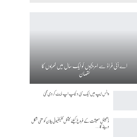
اے آئی فراڈ سے امریکیوں کو ایک سال میں کھربوں کا
نقصان
واٹس ایپ میں ایک نئی دلچسپ اپ ڈیٹ کر دی گئی
ڈیجیٹل معیشت کے فروغ کیلئے نیشنل کنیکٹیوٹی پلان کو حتمی شکل
دینے کا…