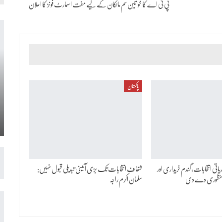
پی ٹی اے کا خواتین سم مالکان کے لیے مفت اسمارٹ فونز کا اعلان
پاکستان
اتی انتخابات، گندم خریداری اور
شفاف انتخابات تک بڑی آئینی تبدیلی قبول نہیں:
ی منظوری دے دی
سلمان اکرم راجہ