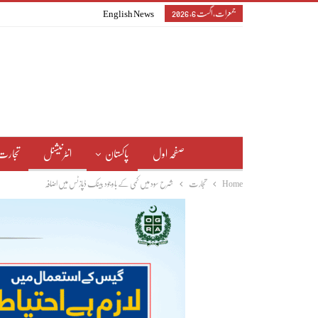
جمعرات, اگست 6, 2026
English News
صفحہ اول
پاکستان
انٹرنیشنل
تجارت
Home
تجارت
شرح سود میں کمی کے باوجود بینک ڈپازٹس میں اضافہ