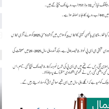
واضح رہے کہ اسٹیٹ بینک آف پاکستان نے شرح سود 11 فیصد پر برقرار رکھنے کا فیصلہ کیا تھا۔ مانیٹری پالیسی کمیٹی کا اجلاس پیر کو ہوا جس میں گزشتہ5 مئی 2025 کو ہوئے آخری اجلاس
اسٹیٹ بینک کی جانب سے جاری بیان میں کہا گیا تھا کہ مالی سال 2024-25 کے دوران حقیقی جی ڈی پی نمو 2.7 فیصد بتائی ہے، جبکہ آئندہ مالی سال 2025-26 میں معیشت کی
رپورٹ کے مطابق رواں مالی سال کی دوسری ششماہی میں معیشت کی رفتار میں نمایاں بہتری آئی، جس کے نتیجے میں جی ڈی پی کی شرح نمو بڑھ کر 3.9 فیصد تک پہنچ گئی۔ تاہم، اس
اں کمی دیکھی گئی، جس نے مجموعی اقتصادی منظرنامے پر دباؤ ڈالا۔
 کو امید ہے کہ اگلے مالی سال میں یہی شعبے معاشی ترقی کو سہارا دیتے رہیں گے۔