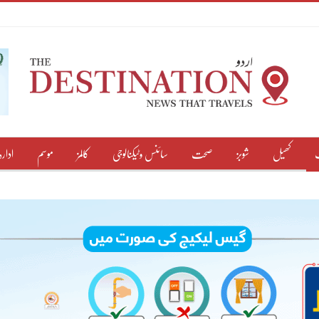
کھیل
شوبز
صحت
سائنس وٹیکنالوجی
کالمز
موسم
ادارہ