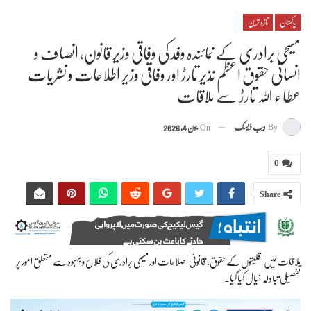
پاکستان
تازہ ترین
مسیحی برادری کے نمائندہ وفد کی وفاقی وزیر قانون، انصاف و
انسانی حقوق اعظم نذیر تارڑ اور وفاقی وزیر اطلاعات و نشریات
عطاء اللہ تارڑ سے ملاقات
By
ویب ڈیسک
On
جون 4, 2026
0
Share
ملاقات میں اقلیتوں کے حقوق، قانونی اصلاحات اور مسیحی برادری کی فلاح و بہبود سے متعلق امور پر
تفصیلی تبادلہ خیال کیا گیا۔