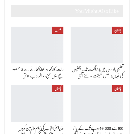
You Might Also Like
پاکستان
صحت
تعلیمی اداروں میں 31 اگست تک چھٹیوں
رات کا رکھا ہوا کھانا کھانے سے 3 معصوم
کی خبریں ! اصل حقیقت سامنے آگئی
بچے جاں بحق، 7 افراد بے ہوش
پاکستان
پاکستان
100 سے 40,000 روپے تک کے پرائز
وزیراعلیٰ پنجاب کی تمام ملازمین کو ہر