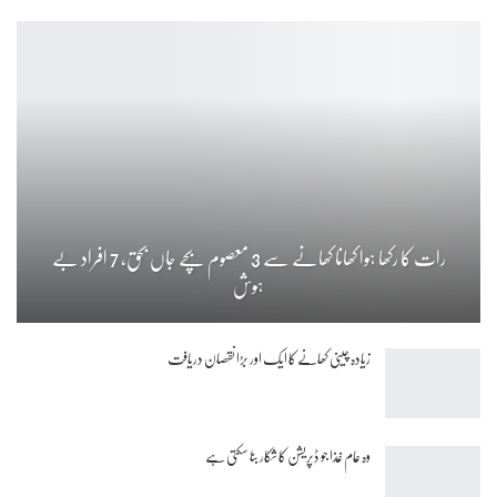
رات کا رکھا ہوا کھانا کھانے سے 3 معصوم بچے جاں بحق، 7 افراد بے
ہوش
زیادہ چینی کھانے کا ایک اور بڑا نقصان دریافت
وہ عام غذا جو ڈپریشن کا شکار بنا سکتی ہے