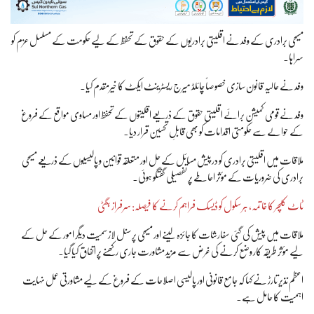
مسیحی برادری کے وفد نے اقلیتی برادریوں کے حقوق کے تحفظ کے لیے حکومت کے مسلسل عزم کو
سراہا۔
وفد نے حالیہ قانون سازی خصوصاً چائلڈ میرج ریسٹرینٹ ایکٹ کا خیرمقدم کیا۔
وفد نے قومی کمیشن برائے اقلیتی حقوق کے ذریعے اقلیتوں کے تحفظ اور مساوی مواقع کے فروغ
کے حوالے سے حکومتی اقدامات کو بھی قابلِ تحسین قرار دیا۔
ملاقات میں اقلیتی برادری کو درپیش مسائل کے حل اور متعلقہ قوانین و پالیسیوں کے ذریعے مسیحی
برادری کی ضروریات کے مؤثر احاطے پر تفصیلی گفتگو ہوئی۔
ٹاٹ کلچر کا خاتمہ، ہر سکول کو ڈیسک فراہم کرنے کا فیصلہ: سرفراز بگٹی
ملاقات میں پیش کی گئی سفارشات کا جائزہ لینے اور مسیحی پرسنل لاز سمیت دیگر امور کے حل کے
لیے مؤثر طریقہ کار وضع کرنے کی غرض سے مزید مشاورت جاری رکھنے پر اتفاق کیا گیا۔
اعظم نذیر تارڑ نے کہا کہ جامع قانونی اور پالیسی اصلاحات کے فروغ کے لیے مشاورتی عمل نہایت
اہمیت کا حامل ہے۔