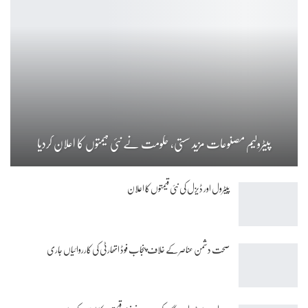
پیٹرولیم مصنوعات مزید سستی، حکومت نے نئی قیمتوں کا اعلان کردیا
پیٹرول اور ڈیزل کی نئی قیمتوں کا اعلان
صحت دشمن عناصر کے خلاف پنجاب فوڈ اتھارٹی کی کارروائیاں جاری