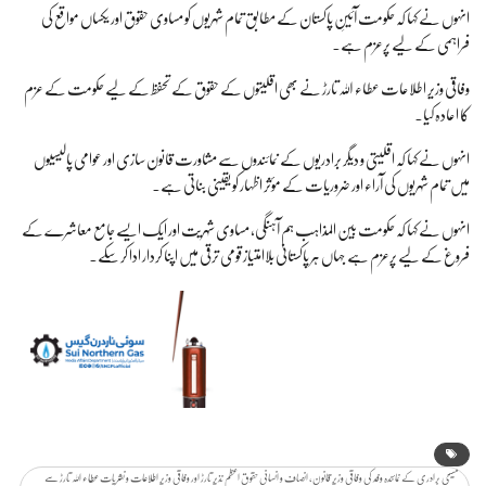
انہوں نے کہا کہ حکومت آئینِ پاکستان کے مطابق تمام شہریوں کو مساوی حقوق اور یکساں مواقع کی
فراہمی کے لیے پرعزم ہے۔
وفاقی وزیر اطلاعات عطاء اللہ تارڑ نے بھی اقلیتوں کے حقوق کے تحفظ کے لیے حکومت کے عزم
کا اعادہ کیا۔
انہوں نے کہا کہ اقلیتی و دیگر برادریوں کے نمائندوں سے مشاورت قانون سازی اور عوامی پالیسیوں
میں تمام شہریوں کی آراء اور ضروریات کے مؤثر اظہار کو یقینی بناتی ہے۔
انہوں نے کہا کہ حکومت بین المذاہب ہم آہنگی، مساوی شہریت اور ایک ایسے جامع معاشرے کے
فروغ کے لیے پرعزم ہے جہاں ہر پاکستانی بلاامتیاز قومی ترقی میں اپنا کردار ادا کر سکے۔
مسیحی برادری کے نمائندہ وفد کی وفاقی وزیر قانون، انصاف و انسانی حقوق اعظم نذیر تارڑ اور وفاقی وزیر اطلاعات و نشریات عطاء اللہ تارڑ سے