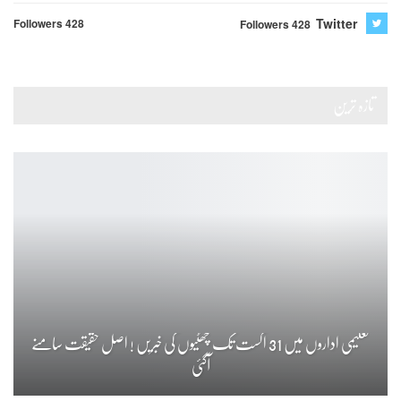
Twitter
Followers 428
Followers 428
تازہ ترین
تعلیمی اداروں میں 31 اگست تک چھٹیوں کی خبریں ! اصل حقیقت سامنے
آگئی