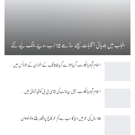
پنجاب میں بلدیاتی انتخابات کیلئے ساڑھے 12 ارب روپے مانگ لیے گئے
اسلام آباد ہائیکورٹ: گریڈ 17 سے گریڈ 22 تک کے افسران کے الاؤنس میں…
اسلام آباد ہائیکورٹ: جیل سپرنڈنٹ کی بشریٰ بی بی کو قیدِ تنہائی میں…
18 سال کی عمر میں دنیا کا سب سے کم عمر کالج پروفیسر بننے والا نوجوان