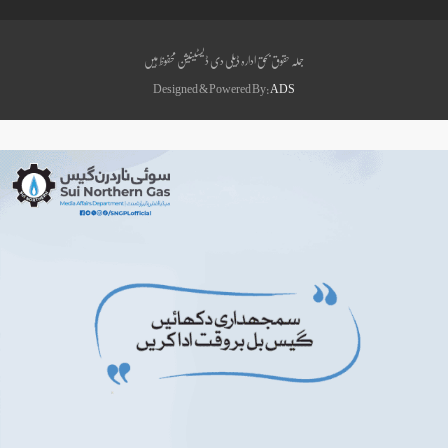
جملہ حقوق بحق ادارہ ڈیلی دی ڈیسٹینیشن محفوظ ہیں
Designed & Powered By:
ADS