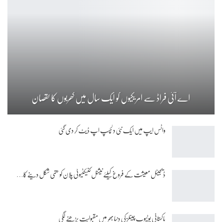
اے آئی فراڈ سے امریکیوں کو ایک سال میں کھربوں کا نقصان
واٹس ایپ میں ایک نئی دلچسپ اپ ڈیٹ کر دی گئی
ڈیجیٹل معیشت کے فروغ کیلئے نیشنل کنیکٹیوٹی پلان کو حتمی شکل دینے کا…
پاکستانی یوٹیوب چینلز کی دنیا بھر میں مقبولیت بڑھنے لگی