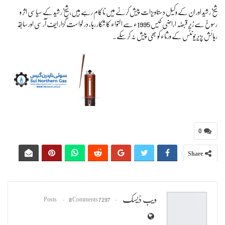
شیخ رشید اور ان کے وکیل دستاویزات پیش کرنے میں ناکام رہے ہیں، شیخ رشید کے سیاسی اثر و
رسوخ سے زیرِ قبضہ اراضی کیس 1995ء سے التواء کا شکار رہا، درخواست گزار ایف آر سی اور سابقہ
رہائش پزیر یونٹس کے ورثاء کو بھی پیش نہ کر سکے۔
0
Share
ویب ڈیسک
0 Comments
7297 Posts