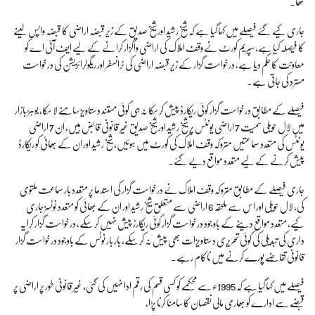
تھا۔
جاری کیے گئے فیصلے میں کہا گیا ہے کہ شیخ رشید اور شیخ صدیق کے زیرِ قبضہ اراضی کا قبضہ واپس لینے
کا فیصلہ کیا ہے، سپریم کورٹ نے وقف املاک کی اراضی واگزار کرانے کے لیے ایف آئی اے کو
معاونت کا حکم دیا ہے، درخواست گزار کے زیرِ قبضہ اراضی کی ٹرانسفر اور ریگولرائزیشن کی درخواست
مسترد کی جاتی ہے۔
فیصلے کے مطابق درخواست گزار کوئی ریکارڈ پیش کر سکا نہ ہی کوئی مستند دستاویز سامنے لا سکا، بوہڑ بازار
میں لال حویلی سمیت 7 اراضی یونٹس پر شیخ رشید اور شیخ صدیق غیر قانونی قابض ہیں، ان 7 اراضی
یونٹس کی متعدد سماعتیں متروکہ وقف املاک کی کورٹ میں ہوئیں، شیخ رشید اور ان کے بھائی کو ریکارڈ
پیش کرنے کے لیے متعدد مواقع دیے گئے۔
جاری فیصلے کے مطابق متروکہ وقف املاک نے درخواست گزار کی استدعا پر متعدد بار سماعت ملتوی
کی، لال حویلی اور اس سے ملحقہ 6 اراضی سے متعلق شیخ رشید اور ان کے بھائی کو متعدد نوٹسز جاری
کیے، متعدد مواقع دینے کے باوجود درخواست گزار کوئی ریکارڑ پیش نہیں کر سکے، درخواست گزار کرایہ
داری کی تبدیلی کی کوئی تحریری دستاویزات بھی پیش نہ کر سکے، بار بار نوٹس کے باوجود درخواست گزار
قانونی تقاضے پورے کرنے میں ناکام رہے۔
فیصلے میں کہا گیا ہے کہ 1995ء سے محکمے کو کسی قسم کی رقم ادا نہیں کی گئی، غیر قانونی طور پر اراضی پر
قبضے سے ادارے کو بھاری مالی نقصان کا سامنا کرنا پڑا،