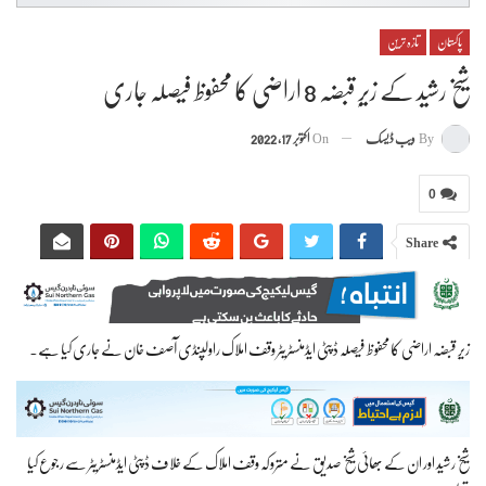
پاکستان
تازہ ترین
شیخ رشید کے زیرِ قبضہ 8 اراضی کا محفوظ فیصلہ جاری
By
ویب ڈیسک
On
اکتوبر 17, 2022
0
Share
زیرِ قبضہ اراضی کا محفوظ فیصلہ ڈپٹی ایڈمنسٹریٹر وقف املاک راولپنڈی آصف خان نے جاری کیا ہے۔
شیخ رشید اور ان کے بھائی شیخ صدیق نے متروکہ وقف املاک کے خلاف ڈپٹی ایڈمنسٹریٹر سے رجوع کیا