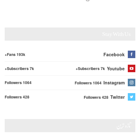
Stay With Us
Facebook
Fans 193k+
Youtube
Subscribers 7k+
Subscribers 7k+
Instagram
Followers 1064
Followers 1064
Twitter
Followers 428
Followers 428
تازہ ترین