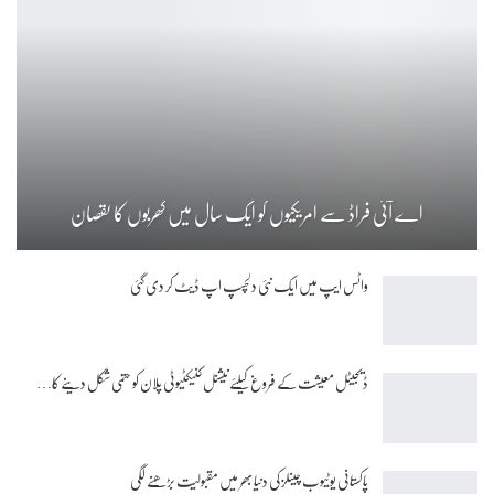
اے آئی فراڈ سے امریکیوں کو ایک سال میں کھربوں کا نقصان
واٹس ایپ میں ایک نئی دلچسپ اپ ڈیٹ کر دی گئی
ڈیجیٹل معیشت کے فروغ کیلئے نیشنل کنیکٹیوٹی پلان کو حتمی شکل دینے کا…
پاکستانی یوٹیوب چینلز کی دنیا بھر میں مقبولیت بڑھنے لگی