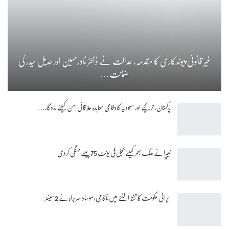
غیر قانونی پیوندکاری کا مقدمہ، عدالت نے ڈاکٹر نادرحسین اور عدیل حیدر کی
ضمانت…
پاکستان، ترکیے اور سعودیہ کا دفاعی معاہدہ علاقائی امن کیلئے مددگار…
نیپرا نے ملک بھر کیلئے بجلی فی یونٹ 75 پیسے مہنگی کردی
ایرانی حکومت کا تختہ الٹنے میں ناکامی، موساد سربراہ نے 2 سینئر…