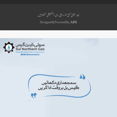
جملہ حقوق بحق ادارہ ڈیلی دی ڈیسٹینیشن محفوظ ہیں
Designed & Powered By:
ADS