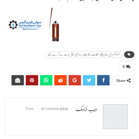
انسٹا گرام میں ایسا نیا فیچر متعارف جسکا مطالبہ صارفین کافی عرصے سے کر رہے تھے
0
Share
ویب ڈیسک
0 Comments
16592 Posts