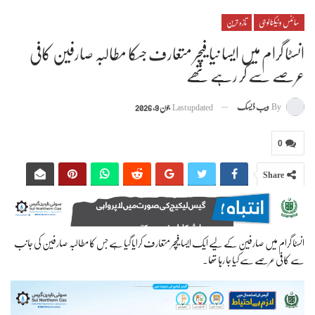
سائنس وٹیکنالوجی
تازہ ترین
انسٹا گرام میں ایسا نیا فیچر متعارف جسکا مطالبہ صارفین کافی
عرصے سے کر رہے تھے
By
ویب ڈیسک
Last updated
جون 9, 2026
0
Share
انسٹا گرام میں صارفین کے لیے ایک ایسا فیچر متعارف کرایا گیا ہے جس کا مطالبہ صارفین کی جانب
سے کافی عرصے سے کیا جا رہا تھا۔