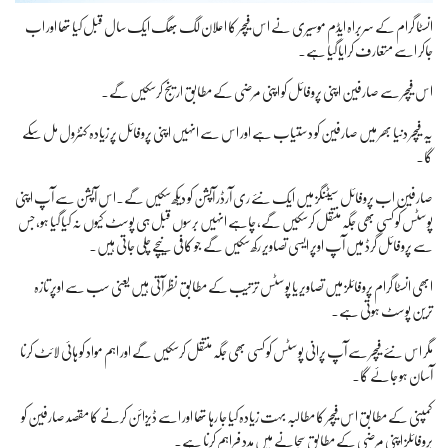
انسٹا گرام کے سربراہ ایڈم موسیری نے اس فیچر کا اعلان لگ بھگ ایک سال قبل کیا تھا اور اب
جاکر اسے متعارف کرایا گیا ہے۔
اس فیچر سے صارفین اپنی پروفائل کو اپنی مرضی کے مطابق ارینج کرسکیں گے۔
یہ فیچر دنیا بھر میں صارفین کو دستیاب ہے اور اس سے انہیں اپنی پروفائل پر زیادہ کنٹرول مل سکے
گا۔
صارفین اب پروفائل سیٹنگز میں ایک نئے ری آرڈر آپشن کو دیکھ سکیں گے۔اس آپشن سے آپ اپنی
پوسٹس کو کسی بھی جگہ منتقل کرسکیں گے، چاہے انہیں برسوں قبل ہی پوسٹ کیوں نہ کیا گیا ہو، جس
سے پروفائل گرڈ میں آپ اوپر ایسی تصاویر رکھ سکیں گے جو کافی نیچے چلی جاتی ہیں۔
ابھی انسٹا گرام پروفائلز میں تصاویر یا پوسٹس ترتیب کے مطابق نظر آتی ہیں یعنی سب سے اوپر تازہ
ترین پوسٹ ہوتی ہے۔
مگر اس نئے فیچر سے آپ پرانی پوسٹس کو کسی بھی جگہ منتقل کرسکیں گے اور اہم مواد کو ہائی لائٹ کرنا
آسان ہو جائے گا۔
کمپنی کے مطابق اس فیچر کا مطالبہ بہت زیادہ کیا جا رہا تھا اور اسے ڈیزائن کرنے کا مقصد صارفین کو
پروفائلز اپنی مرضی کے مطابق سجانے میں مدد فراہم کرنا ہے۔