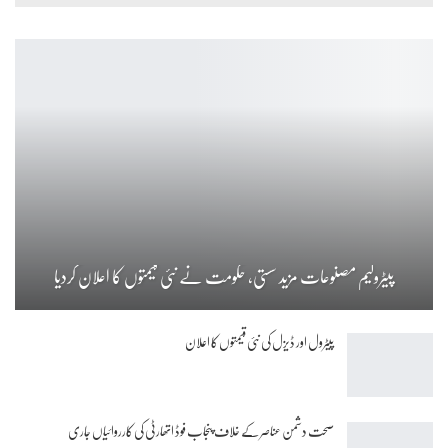
پیٹرولیم مصنوعات مزید سستی، حکومت نے نئی قیمتوں کا اعلان کردیا
پیٹرول اور ڈیزل کی نئی قیمتوں کا اعلان
صحت دشمن عناصر کے خلاف پنجاب فوڈ اتھارٹی کی کارروائیاں جاری