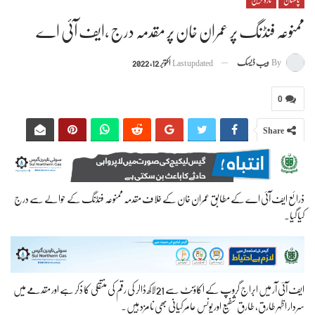
پاکستان
تازہ ترین
ممنوعہ فنڈنگ پر عمران خان پر مقدمہ درج ،ایف آئی اے
By
ویب ڈیسک
Last updated
اکتوبر 12, 2022
0
Share
ذرائع ایف آئی اے کے مطابق عمران خان کے خلاف مقدمہ ممنوعہ فنڈنگ کے حوالے سے درج
کیا گیا۔
ایف آئی آر میں ابراج گروپ کے اکاؤنٹ سے 21لاکھ ڈالر کی رقم کی منتقلی کا ذکر ہے اور مقدمے میں
سردار اظہر طارق، طارق شفیع اور یونس عامر کیانی بھی نامزد ہیں۔