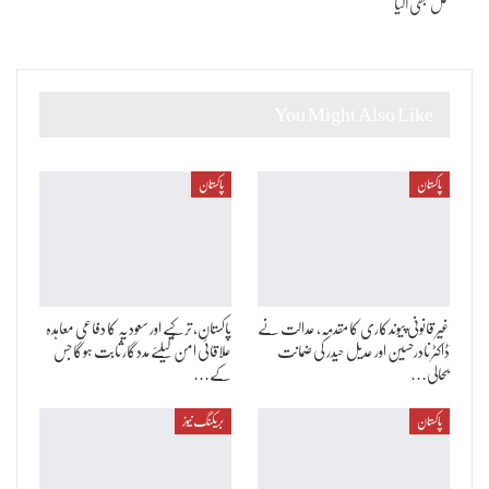
عمل بھی آگیا
You Might Also Like
پاکستان
پاکستان
غیر قانونی پیوندکاری کا مقدمہ، عدالت نے
پاکستان، ترکیے اور سعودیہ کا دفاعی معاہدہ
ڈاکٹر نادرحسین اور عدیل حیدر کی ضمانت
علاقائی امن کیلئے مددگار ثابت ہوگا جس
بحالی…
کے…
پاکستان
بریکنگ نیوز