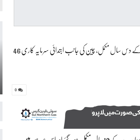
پاکستان چین اقتصادی راہداری سی پیک معاہدے کے دس سال مکمل، چین کی جانب ابتدائی سرمایہ کاری 46
0
پشاور۔ :پاکستان چین اقتصادی راہداری سی پیک معاہدے کے10سال مکمل ہو گئے اور اس عرصے میں