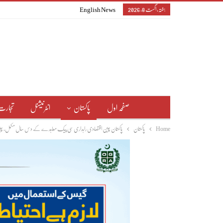
ہفتہ, اگست 8, 2026
English News
صفحہ اول
پاکستان
انٹرنیشنل
تجارت
Home
پاکستان
پاکستان چین اقتصادی راہداری سی پیک معاہدے کے دس سال مکمل، چین کی جانب ابتدائی سرمایہ کاری