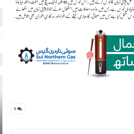
جہاں جمعے اور ہفتے کو کلاسز ہوتی ہیں اور چینی زبان سیکھنے کے شوقین افراد آکر 45دن پر مشتمل چینی زبان کا کورس کرتے ہیں۔ اس کورس میں 45طلبہ کو ایک بیچ میں مفت داخلہ دیا جاتا
نیادی کورس ہے، جس میں روزمرہ معاملات میں استعمال ہونے الفاظ چینی زبان میں سکھائے
س مکمل کیا ہے جس میں صحافی، کاروباری طبقے کے افراد اور سرکاری افسران بھی شامل ہیں۔
0