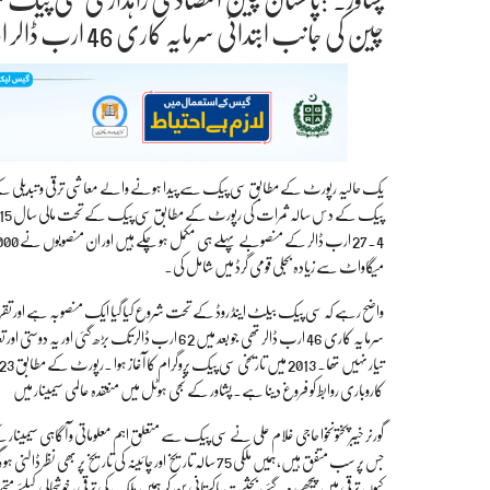
چین کی جانب ابتدائی سرمایہ کاری 46 ارب ڈالر اب 62 ارب ڈالر تک بڑھ گئی ۔ ا
میگاواٹ سے زیادہ بجلی قومی گرڈ میں شامل کی۔
واضح رہے کہ سی پیک بیلٹ اینڈ روڈ کے تحت شروع کیا گیا ایک منصوبہ ہے اور تقری
سرمایہ کاری 46 ارب ڈالر تھی جو بعد میں 62 ارب ڈا
کاروباری روابط کو فروغ دینا ہے۔ پشاور کے نجی ہوٹل میں منعقدہ عالمی سیمینار میں
گورنر خیبرپختونخوا حاجی غلام علی نے سی پیک سے متعلق اہم معلوماتی و آگاہی سیمین
جس پر سب متفق ہیں،ہمیں ملکی 75 سالہ تاریخ اور چائینہ کی 
کیوں ترقی میں پیچھے رہ گئے، بحثیت پاکستانی بن کر ہمیں ملک کی ترقی، خوشحالی کیلئے مت