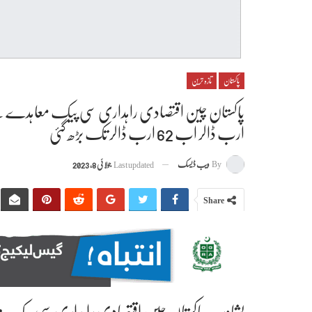
پاکستان
تازہ ترین
ارب ڈالر اب 62 ارب ڈالر تک بڑھ گئی
By
ویب ڈیسک
Last updated
جولائی 8, 2023
Share