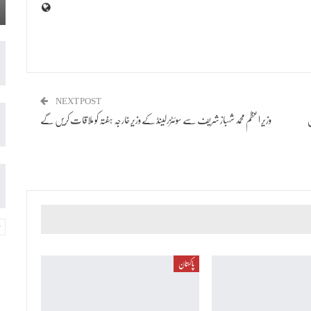
NEXT POST
ن
وزیرِ اعظم محمد شہباز شریف سے سوئٹزرلینڈ کے وزیرِ خارجہ ہفتہ کو ملاقات کریں گے
پاکستان