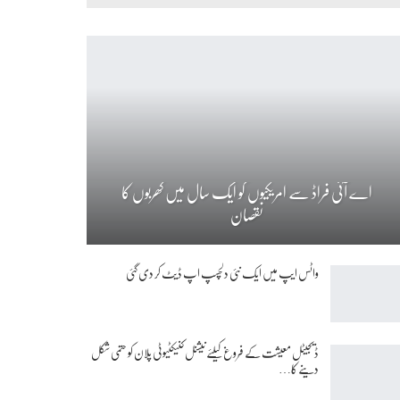
اے آئی فراڈ سے امریکیوں کو ایک سال میں کھربوں کا
نقصان
واٹس ایپ میں ایک نئی دلچسپ اپ ڈیٹ کر دی گئی
ڈیجیٹل معیشت کے فروغ کیلئے نیشنل کنیکٹیوٹی پلان کو حتمی شکل
دینے کا…