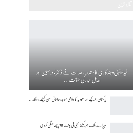
تازہ ترین
غیر قانونی پیوندکاری کا مقدمہ، عدالت نے ڈاکٹر نادرحسین اور
عدیل حیدر کی ضمانت…
پاکستان، ترکیے اور سعودیہ کا دفاعی معاہدہ علاقائی امن کیلئے مددگار…
نیپرا نے ملک بھر کیلئے بجلی فی یونٹ 75 پیسے مہنگی کردی