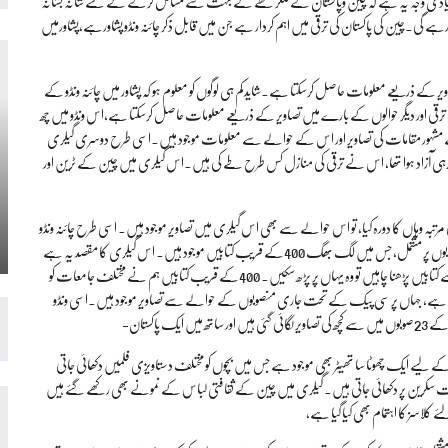
 بنیادی وجہ یہ ہے کہ چین وپاکستان نے ملکر خطے کے بہت سے مسائل کرنے کے لئے شانہ بشانہ
م رہے گی۔چین کی پاکستان کی ترقی میں اہم کردار ہے جن میں قابل ذکر چائنہ ونڈو پشاورہے،پشاورمیں
ویر کے ذریعے معلومات حاصل کرسکتا ہے۔شاید کم ہی لوگوں کو معلوم ہو کہ پشاور میں چائنہ ونڈو کے
، ترقی اور دیگر حوالوں کے بارے میں تصاویر کے ذریعے معلومات حاصل کرسکتا ہے،اس ونڈو میں چھ
 لیے مشہور مقامات کی تصاویر اور اس کے حوالے سے معلومات موجود ہیں۔اسی طرح دوسری گیلری
 ساتھ ہی آزاد ہوا تھا، اس نے ترقی کی منازل کس طرح طے کی ہیں۔اس گیلری میں چین کے ٹرین اور
کے وزیر اعظم نے پہلی مرتبہ وہاں کا دورہ کیا، تو اس حوالے سے بھی اس گیلری میں تصاویر موجود ہیں۔ اسی طرح چائنہ ونڈو
میں کتابوں کی ایک گیلری بھی موجود ہے جو چین اور پاکستان کے حوالیسے لکھی گئی کتابوں پر مشتمل، جس میں لگ بھگ 400کے قریب کتابیں موجود ہیں۔ اس گیلری کا مقصد یہ ہے
کہ بچے یا جو لوگ بھی یہاں مطالعے کے لیے آئیں اور چین اور پاکستان کے حوالے سے کتابیں پڑھنا چاہیں تو وہ یہاں پر پڑھ سکیں۔ 400کے قریب کتابیں ہم نے مختلف جامعات کو
 ہے، جہاں پر سی پیک کے تحت جاری منصوبوں کے حوالے سے تصاویر موجود ہیں۔اسی ونڈو
اکستان-
وں کے لیے ایک چھوٹا سا تھیٹر بھی موجود ہے جس میں بچوں کو مختلف دستاویزی فلمیں دکھائی جاتی
ومات سکرین پر دکھائی جاتی ہیں۔ گیلری میں چین کے ثقافتی لباس کے نمونے بھی رکھے گئے ہیں
 کلاسز کا اہتمام بھی کیا گیا ہے،