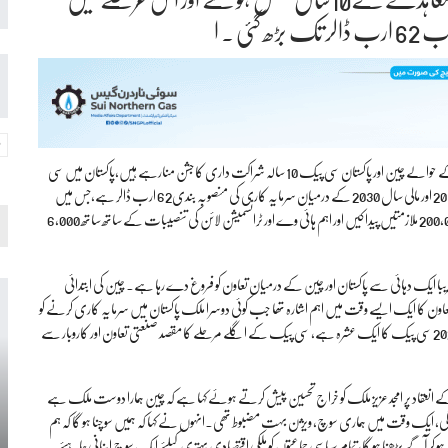
یک حالیہ رپورٹ کے مطابق سی پیک سے پیدا ہونے والے معاشی ترقی و تبدیلی کے حوالے چین اور پاکستان سی پیک 10 سالہ شراکت داری کا جشن منارہے ہیں،پاکستان میں سی
پیک کے دس سالہ ثمرات کی رپورٹ کے مطابق سی پیک کے تحت مالی سال 2015 اور مالی سال 2030 کے درمیان سرمایہ کاری کی منصوبہ بندی62 ارب ڈالر ہے،جس میں
27.4 ارب ڈالر کے منصوبے پہلے ہی مکمل ہو چکے ہیں اور ان منصوبوں نے 200,000 ملازمتیں پیدا کیں اور اہم ہائی وے اور ٹرانسمیشن لائن کی تنصیبات کے ساتھ ساتھ 6,000
با ایک دہائی سے پاکستان اور چین کے درمیان تعاون کو فروغ دے رہا ہے۔ چین کی ابتدائی
لر تک بڑھ گئی اور یہ دوستی اور تعاون کا ایک ایسے وقت میں اہم اشارہ تھا جب کوئی دوسرا ملک پاکستان میں سرمایہ کاری کرنے کو
تیار نہیں تھا۔ 2013 میں تاریخی سی پیک پروگرام کا آغاز ہوا ۔رپورٹ کے مطابق 2023 سی پیک کا ایک عشرہ ہے، سی پیک کے اگلے مرحلے کا مقصد صنعتی تعاون اور کاروبار سے
ار کے انعقاد پر امجد عزیز ملک کو خراج تحسین پیش کرتے ہوئے کہا ہے کہ چین ہمارا دوست ملک ہے
تاریخ پر بھی نظر ڈالنی ہو گی، ایک وقت میں ہماری سوچ، ویژن بہت مضبوط تھی۔انہوں نے کہا کہ ہمیں سوچنا ہو گا کہ ہم
حد ہو کر آگے بڑھنا ہو گا، تمام سیاسی جماعتوں کو ملکی اقتصادی بہتری کیلئے ایک سوچ اپنانی چاہئے۔