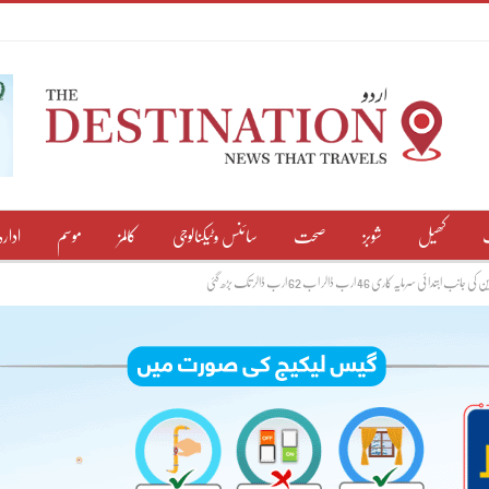
کھیل
شوبز
صحت
سائنس وٹیکنالوجی
کالمز
موسم
ادارہ
 46 ارب ڈالر اب 62 ارب ڈالر تک بڑھ گئی