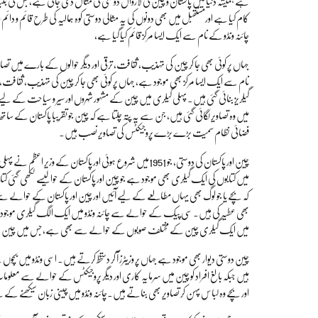
ہے ہمیشہ دنیا میں پاکستان و چین کی لازوال دوستی کی مثال دی جاتی ہے، جس کی
کام کیا ہے اورمستقبل میں بھی دونوں کی یہ مثالی دوستی کوہ ہمالیہ کی طرح قائم و دائ
چائنہ ونڈو کے نام سے ایک ایسا مرکز قائم کیا گیا ہے،
جہاں پر کوئی بھی جا کر چین کی تہذیب، ثقافت، ترقی اور دیگر حوالوں کے بارے میں تصا
نام سے ایک ایسا مرکز بھی موجود ہے، جہاں پر کوئی بھی جا کر چین کی تہذیب، ثقافت
گیلریز بنائی گئی ہیں۔ پہلی گیلری میں چین کے مشہور شہروں اور سیر و سیاحت کے
میں وہ تصاویر لگائی گئی ہیں، جن سے یہ پتہ چلتا ہے کہ چین جو تقریبا پاکستان کے
فضائی نظام سمیت بڑے بڑے پروجیکٹس کی تصاویر نصب ہیں۔
چین اور پاکستان کی دوستی، جو 1951میں شروع ہوئی اور پاکستان 
بھی عطیہ کی ہیں۔ سی پیک کے حوالے سے چائنہ ونڈو میں ایک الگ گیلری موجود
میں ایک گیلری چین کے مختلف صوبوں کے حوالے سے بھی ہے، جس میں چین کے 23صوبوں میں سے کچھ کی تصاویر لگائی گئی ہیں اور ساتھ میں ایک پ
چین دوستی دیوار بھی موجود ہے جہاں پر وزیٹرز آ کر دستخط کرتے ہیں۔ اسی ونڈو میں بچ
ہیں جبکہ بالغ افراد کو چین میں سرمایہ کاری اور دیگر پروجیکٹس کے حوالے سے معل
اور بچے وہ لباس پہن کر تصاویر بھی بناتے ہیں۔چائنہ ونڈو میں چینی زبان سیکھنے کے لئے