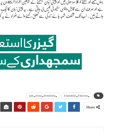
ہے اور صرف ان سے قابل واپسی سکیورٹی فیس لی جاتی ہے۔یہ چینی زبان کا ایک ب
جاتے ہیں۔ اب تک مختلف شعبہ ہائے زندگی سے تعلق رکھنے والے افراد نے یہ کور
#pak #china #friendship
#Islamabad #Pakistan
Share