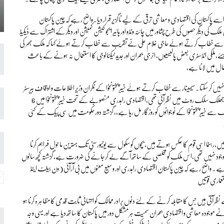
 اسے پاکستان کی اقتصادی و معاشی ترقی کے لیے ناگزیر قرار دیا۔واضح رہے کہ چین پاکستان
یگر حصوں کی طرح پشاور میں چائنہ ونڈو اور ہائیر ایجو کیشن کمیشن اور دیگرکے اشتراک سے ڈیکیڈ
۔سیمینار سے خطاب کرتے ہوئے حاجی غلام علی نے تقریب سے خطاب کرتے ہوئے کہا کہ ملک بھر کی
ہئے،ملکی انڈسٹری بعض پالیسیوں، انرجی بحران اور جدید ٹیکنالوجی کا استعمال نہ ہونے کے باعث
ال میں لانا ہے،
ہ نہیں کر سکتا۔سیمینار سے خطاب کرتے ہوئے خیبرپختونخوا کے نگران وزیر اطلاعات و اوقاف بیرسٹر
فیروز جمال شاہ کاکاخیل کا کہنا ہے کہ پاک چین دوستی لازوال ہے، سی پیک کی پہلی جھلک سلک روٹ میں نظر آئی تھی،اقتصادی راہدری منصوبے کے تحت خیبرپختونخوا میں 6
 سے خیبرپختونخوا کے نوجوانوں کو روزگار مل رہا ہے،، گزشتہ دور حکومت میں سی پیک کے کئی
رہنما اسی قوم کا عکس ہوتے ہیں،بچوں کو سکول سے یونیورسٹی تک بہترین ماحول فراہم کرنا
ں کے لیے کوئی پالیسی موجود نہیں تھی،اس ملک کو مخلصی کے ساتھ آگے لے کر جانے کی ضرورت ہے، گزشتہ کچھ سالوں
نی ہے۔ واضح رہے کہ چین پاکستان اقتصادی راہدری اور وسیع معنوں میں بی آرآئی( ون بیلٹ اینڈ
عماری قوتیں
آتی ہیں جس کا مقابلہ کرنے کے لئے دنوں برادر ممالک کو انتہائی ثابت قدمی کا مظاہر ہ کرنا ہو
 نے موجودہ معاشی و اقتصادی بحران سمیت ہر مشکل دور میں پاکستان کا ساتھ دیا ہے اور یہی وجہ