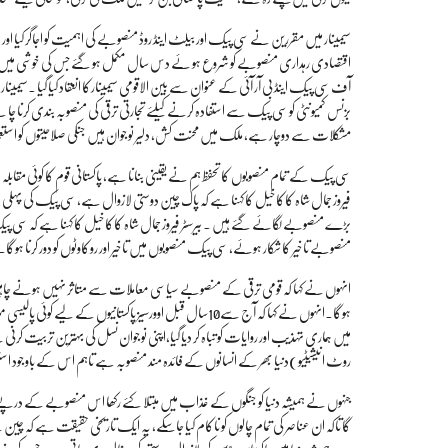
سیمینار میں مقررین نے سی پیک اور بیلٹ اینڈ روڈ منصوبے کی اہمیت کو اجاگر کیا اور
اقتصادی رہداری منصوبے کو شروع ہو ئے دس سال مکمل ہو گئے جس کی خوشی میں ملک کی د
آف سی پیک اینڈ بی آر آئی کے عنوان سے بین الاقومی سیمینارکا انعقاد کیا گیا 
بزنس کمیونٹی کو سی پیک سے استفادہ کرنے کیلئے تجارتی ترقی کی منصوبہ بندی کرنا چا
مشکلات سے دوچار ہے، ملک میں محنت کش، دلیر نوجوان ہیں جنکی صلاحیتوں کو استعم
سی پیک کے تمام منصوبوں کا تحفظ ہم نے یقینی بنانا ہے، پاکستانی قوم کا کوئی مقابل
بڑے منصوبے لگائے گئے ہیں ۔ بیرسٹر فیروز جمال شاہ کاکاخیل کا کہنا ہے کہ سی پیک
منصوبے تاخیر کا شکار ہوئے، سی پیک منصوبوں میں تاخیر اور روکاوٹوں کو دور کرنا ہوگا۔
انہوں نے کہا کہ قومی ترقی کے منصوبے سیاسی معاملات سے متاثر نہیں ہونے چاہیں،
ہوگا۔انہوں نے کہا کہ آج سے10سال قبل اوورسیز پاکستانیو
میں ہماری تہذیب اور روایات کو تباہ کر دیا گیا،اپنی نوجوان نسل کی بہترین تربیت کر
روٹ انیشیٹیو)دنیا بھر کے انسانوں کے فائدہ مند منصوبہ ہے تاہم اس کے باوجود است
جنہوں نے ہمیشہ دنیا کو جنگوں کے غذاب میں مبتلا کئے رکھا اس منصوبے کے درپے نظر 
گا تاکہ ان عناصر کی تمام چالوں کو ناکام کیا جاسکے، یہ ایک تاریخی حقیقت ہے کہ چین