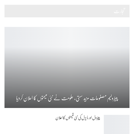
تجارت
پیٹرولیم مصنوعات مزید سستی، حکومت نے نئی قیمتوں کا اعلان کردیا
پیٹرول اور ڈیزل کی نئی قیمتوں کا اعلان