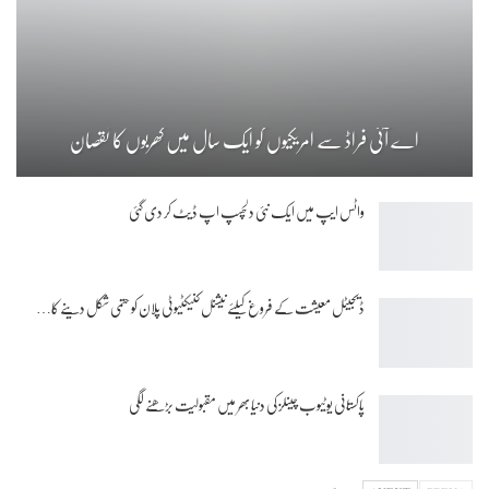
اے آئی فراڈ سے امریکیوں کو ایک سال میں کھربوں کا نقصان
واٹس ایپ میں ایک نئی دلچسپ اپ ڈیٹ کر دی گئی
ڈیجیٹل معیشت کے فروغ کیلئے نیشنل کنیکٹیوٹی پلان کو حتمی شکل دینے کا…
پاکستانی یوٹیوب چینلز کی دنیا بھر میں مقبولیت بڑھنے لگی