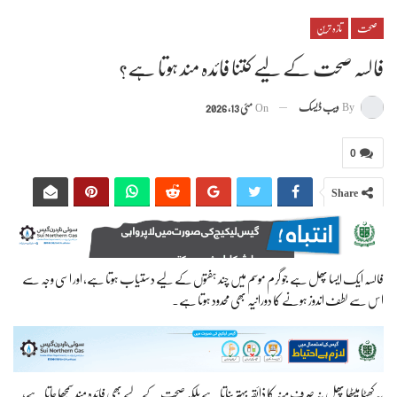
صحت
تازہ ترین
فالسہ صحت کے لیے کتنا فائدہ مند ہوتا ہے؟
By
ویب ڈیسک
On
مئی 13, 2026
0
Share
فالسہ ایک ایسا پھل ہے جو گرم موسم میں چند ہفتوں کے لیے دستیاب ہوتا ہے، اور اسی وجہ سے
اس سے لطف اندوز ہونے کا دورانیہ بھی محدود ہوتا ہے۔
یہ کھٹا میٹھا پھل نہ صرف منہ کا ذائقہ بہتر بناتا ہے بلکہ صحت کے لیے بھی فائدہ مند سمجھا جاتا ہے،