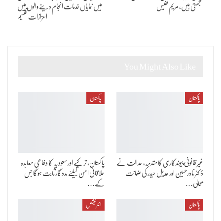
سمجھتی ہیں، مریم نفیس
میں نمایاں خدمات انجام دینے والوں میں
اعزازات تقسیم
You Might Also Like
پاکستان
پاکستان
غیر قانونی پیوندکاری کا مقدمہ، عدالت نے
پاکستان، ترکیے اور سعودیہ کا دفاعی معاہدہ
ڈاکٹر نادرحسین اور عدیل حیدر کی ضمانت
علاقائی امن کیلئے مددگار ثابت ہوگا جس
بحالی…
کے…
پاکستان
انٹرنیشنل