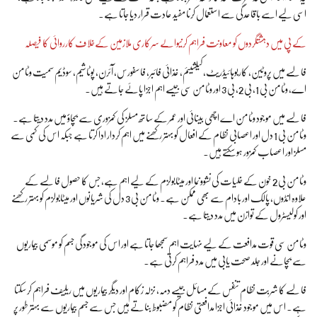
اسی لیے اسے باقاعدگی سے استعمال کرنا مفید عادت قرار دیا جاتا ہے۔
کے پی میں دہشتگردوں کو معاونت فراہم کرنیوالے سرکاری ملازمین کےخلاف کارروائی کا فیصلہ
فالسے میں پروٹین، کاربوہائیڈریٹ، کیلشیئم، غذائی فائبر، فاسفورس، آئرن، پوٹاشیم، سوڈیم سمیت وٹامن
اے، وٹامن بی 1، بی 2، بی 3 اور وٹامن سی جیسے اہم اجزا پائے جاتے ہیں۔
فالسے میں موجود وٹامن اے اچھی بینائی اور عمر کے ساتھ مسلز کی کمزوری سے بچاؤ میں مدد دیتا ہے۔
وٹامن بی 1 دل اور اعصابی نظام کے افعال کو بہتر رکھنے میں اہم کردار ادا کرتا ہے جبکہ اس کی کمی سے
مسلز اور اعصاب کمزور ہو سکتے ہیں۔
وٹامن بی 2 خون کے خلیات کی نشوونما اور میٹابولزم کے لیے اہم ہے، جس کا حصول فالسے کے
علاوہ انڈوں، پالک اور بادام سے بھی ممکن ہے۔ وٹامن بی 3 دل کی شریانوں اور میٹابولزم کو بہتر رکھنے
اور کولیسٹرول کے توازن میں مدد دیتا ہے۔
وٹامن سی قوت مدافعت کے لیے نہایت اہم سمجھا جاتا ہے اور اس کی موجودگی جسم کو موسمی بیماریوں
سے بچانے اور جلد صحت یابی میں مدد فراہم کرتی ہے۔
فالسے کا شربت نظام تنفس کے مسائل جیسے دمہ، نزلہ زکام اور دیگر بیماریوں میں ریلیف فراہم کر سکتا
ہے۔ اس میں موجود غذائی اجزا مدافعتی نظام کو مضبوط بناتے ہیں جس سے جسم بیماریوں سے بہتر طور پر