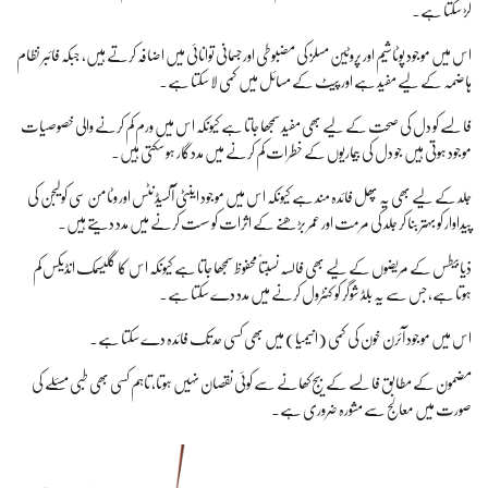
لڑ سکتا ہے۔
اس میں موجود پوٹاشیم اور پروٹین مسلز کی مضبوطی اور جسمانی توانائی میں اضافہ کرتے ہیں، جبکہ فائبر نظام
ہاضمہ کے لیے مفید ہے اور پیٹ کے مسائل میں کمی لا سکتا ہے۔
فالسے کو دل کی صحت کے لیے بھی مفید سمجھا جاتا ہے کیونکہ اس میں ورم کم کرنے والی خصوصیات
موجود ہوتی ہیں جو دل کی بیماریوں کے خطرات کم کرنے میں مددگار ہو سکتی ہیں۔
جلد کے لیے بھی یہ پھل فائدہ مند ہے کیونکہ اس میں موجود اینٹی آکسیڈنٹس اور وٹامن سی کولیجن کی
پیداوار کو بہتر بنا کر جلد کی مرمت اور عمر بڑھنے کے اثرات کو سست کرنے میں مدد دیتے ہیں۔
ذیابیطس کے مریضوں کے لیے بھی فالسہ نسبتاً محفوظ سمجھا جاتا ہے کیونکہ اس کا گلیسمک انڈیکس کم
ہوتا ہے، جس سے یہ بلڈ شوگر کو کنٹرول کرنے میں مدد دے سکتا ہے۔
اس میں موجود آئرن خون کی کمی (انیمیا) میں بھی کسی حد تک فائدہ دے سکتا ہے۔
مضمون کے مطابق فالسے کے بیج کھانے سے کوئی نقصان نہیں ہوتا، تاہم کسی بھی طبی مسئلے کی
صورت میں معالج سے مشورہ ضروری ہے۔