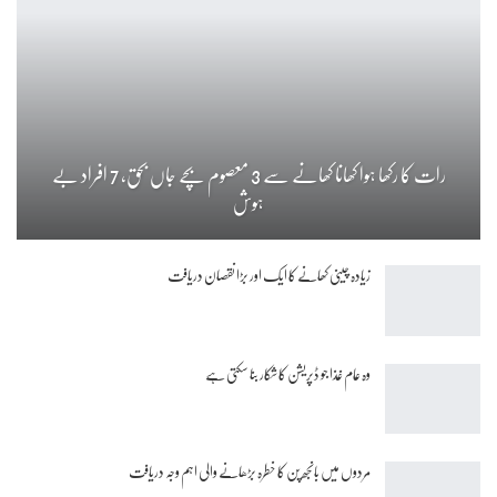
رات کا رکھا ہوا کھانا کھانے سے 3 معصوم بچے جاں بحق، 7 افراد بے
ہوش
زیادہ چینی کھانے کا ایک اور بڑا نقصان دریافت
وہ عام غذا جو ڈپریشن کا شکار بنا سکتی ہے
مردوں میں بانجھ پن کا خطرہ بڑھانے والی اہم وجہ دریافت