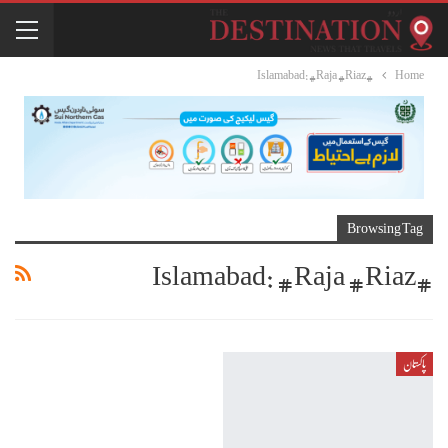
#Islamabad: #Raja #Riaz
Home
Browsing Tag
#Islamabad: #Raja #Riaz
پاکستان