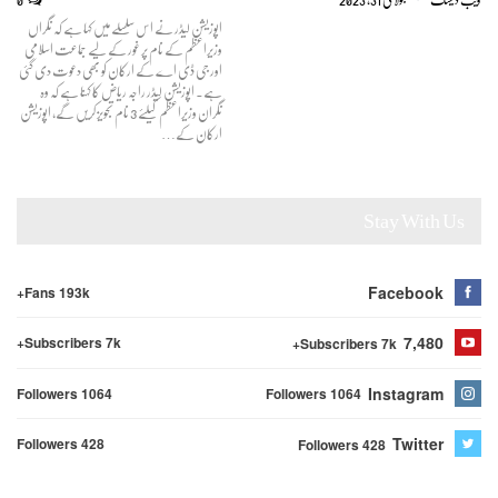
اپوزیشن لیڈر نے اس سلسلے میں کہا ہے کہ نگراں
وزیراعظم کے نام پر غور کے لیے جماعت اسلامی
اور جی ڈی اے کے ارکان کو بھی دعوت دی گئی
ہے۔ اپوزیشن لیڈر راجہ ریاض کا کہنا ہے کہ وہ
نگران وزیراعظم کیلئے 3 نام تجویز کریں گے، اپوزیشن
ارکان کے…
Stay With Us
Facebook
Fans 193k+
7,480
Subscribers 7k+
Subscribers 7k+
Instagram
Followers 1064
Followers 1064
Twitter
Followers 428
Followers 428