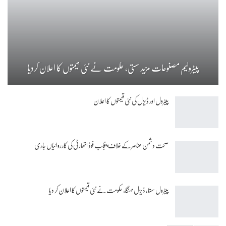
پیٹرولیم مصنوعات مزید سستی، حکومت نے نئی قیمتوں کا اعلان کردیا
پیٹرول اور ڈیزل کی نئی قیمتوں کا اعلان
صحت دشمن عناصر کے خلاف پنجاب فوڈ اتھارٹی کی کارروائیاں جاری
پیٹرول سستا، ڈیزل مہنگا: حکومت نے نئی قیمتوں کا اعلان کر دیا