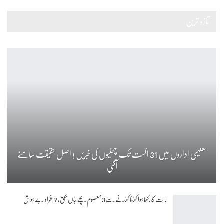
تازہ ترین
تعلیمی اداروں میں 31 اگست تک چھٹیوں کی خبریں ! اصل حقیقت سامنے
آگئی
رات کا رکھا ہوا کھانا کھانے سے 3 معصوم بچے جاں بحق، 7 افراد بے ہوش