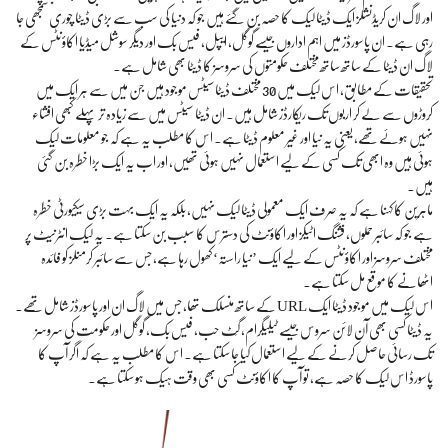
اور لاگ ان کریڈنشلز ایک ڈیٹا لیک کا حصہ بن گئے ہیں جو کہ دنیا کی سب سے بڑی ڈیٹا چوری سمجھی جا
رہی ہے۔ ان پاسورڈز میں اہم اداروں جیسے گوگل، ایپل، فیس بک اور دیگر سوشل میڈیا اکاؤنٹس کے
لاگ ان ڈیٹا کے ساتھ ساتھ مختلف حکومتوں کی سروسز کا ڈیٹا بھی شامل ہے۔
تحقیقات کے مطابق، اس لیک میں 30 مختلف ڈیٹاسیٹس موجود ہیں جن میں سے ہر ایک میں
کروڑوں سے لے کر اربوں تک ریکارڈز شامل ہیں۔ ان ڈیٹا سیٹس میں سے زیادہ تر پہلے کبھی افشاء
نہیں ہوئے تھے، یعنی یہ نیا اور غیر معلوم ڈیٹا ہے۔ اس کا مطلب یہ ہے کہ جو معلومات لیک
ہوئی ہیں وہ ابھی تک کسی کے لیے استعمال نہیں ہوئی تھیں، اور اب یہ ایک بڑا خطرہ بن گئی
ہیں۔
ماہرین کا کہنا ہے کہ یہ صرف ایک معمولی ڈیٹا لیک نہیں، بلکہ یہ ایک بہت بڑی سیکیورٹی خطرہ
ہے جو کہ سائبر حملوں، فشنگ اٹیکز اور اکاؤنٹ کی دسترس کا سبب بن سکتا ہے۔ یہ لیک انٹرنیٹ پر
مختلف سروسز اور اکاؤنٹس کے لیے ایک ’نیا راستہ‘ کھول رہا ہے، جس سے سائبر کرمنلز کو فائدہ
اٹھانے کا موقع مل سکتا ہے۔
اس لیک میں موجود ڈیٹا ایک URL کے ساتھ منسلک تھا، جس میں لاگ ان اور پاسورڈز شامل تھے۔
یہ ڈیٹا کسی بھی آن لائن سروس جیسے ٹیلیگرام، گِٹ حب، فیس بک، گوگل اور حکومت کی سروسز
تک رسائی حاصل کرنے کے لیے استعمال کیا جا سکتا ہے۔ اس کا مطلب یہ ہے کہ اگر آپ کا
پاسورڈ اس لیک کا حصہ ہے، تو آپ کا اکاؤنٹ کسی بھی وقت ہیک ہو سکتا ہے۔