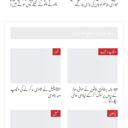
بجا دی، 2 افراد جان کی بازی ہار گئے
چھوٹے چھوٹے نقطے کیوں ہوتے ہیں؟
You Might Also Like
دلچسپ و عجیب
شوبز
97 سالہ برطانوی خاتون نے ہوائی جہاز
امیشا پٹیل نے شادی نہ کرنے کی دلچسپ
کے پروں پر ’واک‘ کر کے اپنا ہی عالمی
وجہ بتادی
ریکارڈ توڑ…
پاکستان
کھیل