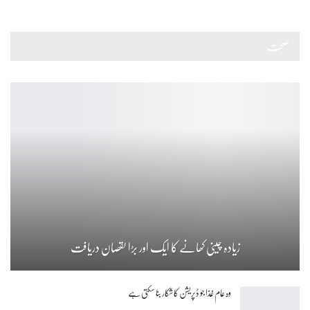
صحت
زیادہ چینی کھانے کا ایک اور بڑا نقصان دریافت
وہ عام غذا جو ڈپریشن کا شکار بنا سکتی ہے