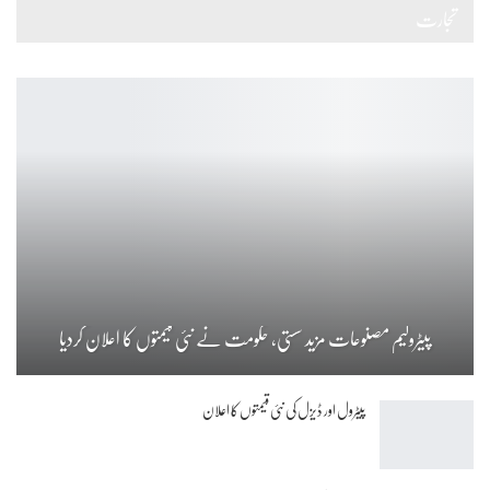
تجارت
پیٹرولیم مصنوعات مزید سستی، حکومت نے نئی قیمتوں کا اعلان کردیا
پیٹرول اور ڈیزل کی نئی قیمتوں کا اعلان