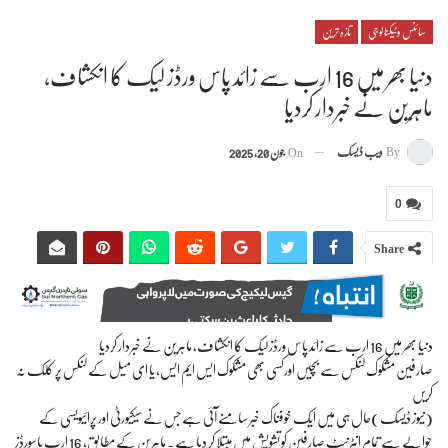
سائنس وٹیکنالوجی
تازہ ترین
دنیا بھر میں 16 ارب سے زائد پاس ورڈز لیک کا انکشاف،
ماہرین نے خبردار کردیا
By
ویب ڈیسک
On
جون 20, 2025
0
Share
دنیا بھر میں 16 ارب سے زائد پاس ورڈز لیک کا انکشاف، ماہرین نے خبردار کردیا
صارفین مشکوک لنکس سے بچیں اورکسی بھی مشکوک ایس ایم ایس، یا ای میل کے لنکس پر کلک نہ
کریں
(نیوز ڈیسک)حال ہی میں ایک خوفناک خبر سامنے آئی ہے جس نے سیکیورٹی اور پرائیویسی کے
حوالے سے تمام انٹرنیٹ صارفین کو تشویش میں مبتلا کر دیا ہے۔ ماہرین کے مطابق، 16 ارب پاسورڈز