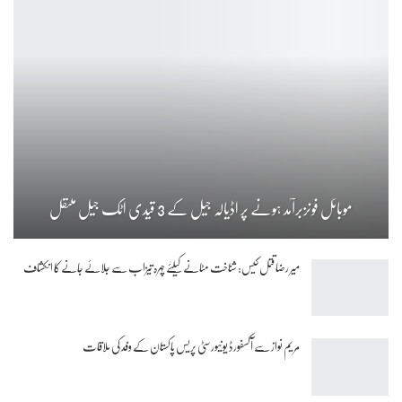
موبائل فونزبرآمد ہونے پر اڈیالہ جیل کے 3 قیدی اٹک جیل منتقل
میر رضا قتل کیس: شناخت مٹانے کیلئے چہرہ تیزاب سے جلائے جانے کا انکشاف
مریم نواز سے آکسفورڈ یونیورسٹی پریس پاکستان کے وفد کی ملاقات