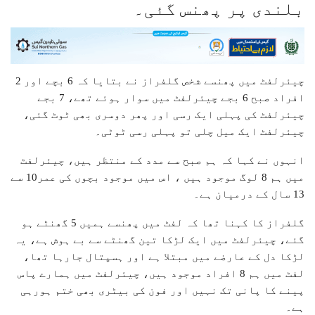
بلندی پر پھنس گئی۔
چیئرلفٹ میں پھنسے شخص گلفراز نے بتایا کہ 6 بچے اور 2
افراد صبح 6 بجے چیئرلفٹ میں سوار ہوئے تھے، 7 بجے
چیئرلفٹ کی پہلی ایک رسی اور پھر دوسری بھی ٹوٹ گئی،
چیئرلفٹ ایک میل چلی تو پہلی رسی ٹوٹی۔
انہوں نے کہا کہ ہم صبح سے مدد کے منتظر ہیں، چیئرلفٹ
میں ہم 8 لوگ موجود ہیں ، اس میں موجود بچوں کی عمر10 سے
13 سال کے درمیان ہے۔
گلفراز کا کہنا تھا کہ لفٹ میں پھنسے ہمیں 5 گھنٹے ہو
گئے، چیئرلفٹ میں ایک لڑکا تین گھنٹے سے بے ہوش ہے، یہ
لڑکا دل کے عارضے میں مبتلا ہے اور ہسپتال جارہا تھا،
لفٹ میں ہم 8 افراد موجود ہیں، چیئرلفٹ میں ہمارے پاس
پینے کا پانی تک نہیں اور فون کی بیٹری بھی ختم ہورہی
ہے۔