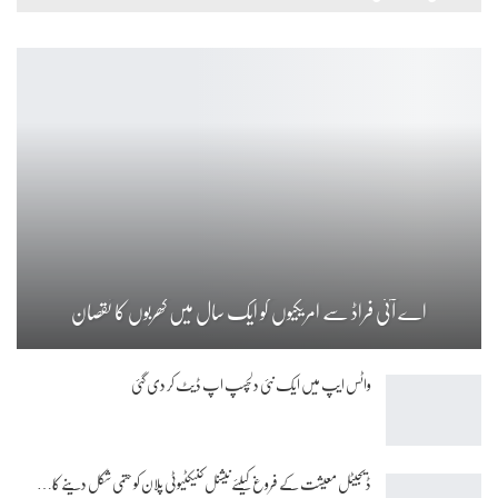
اے آئی فراڈ سے امریکیوں کو ایک سال میں کھربوں کا نقصان
واٹس ایپ میں ایک نئی دلچسپ اپ ڈیٹ کر دی گئی
ڈیجیٹل معیشت کے فروغ کیلئے نیشنل کنیکٹیوٹی پلان کو حتمی شکل دینے کا…