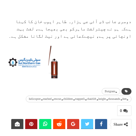
دوسری جانب ڈی آئی جی ہزارہ طاہر ایوب خان کا کہنا
ہےکہ ہم نے چیئرلفٹ ماہرکو بھی بھیجا ہے، لفٹ بہت
اونچائی پر ہے، نیچےکھائی ہے اور نیٹ لگانا مشکل ہے۔
#Butgram
#helicopter #reached #rescue #children #trapped i#chairlift #height #thousands #feet
0
Share