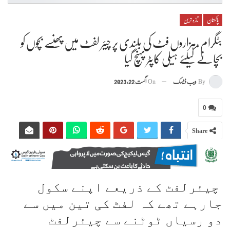
پاکستان
تازہ ترین
بٹگرام ،ہزاروں فٹ کی بلندی پر چیئر لفٹ میں پھنسے بچوں کو
بچانے کیلئے ہیلی کاپٹر پہنچ گیا
By
ویب ڈیسک
On
اگست 22, 2023
0
Share
چیئرلفٹ کے ذریعے اپنے سکول
جارہے تھے کہ لفٹ کی تین میں سے
دو رسیاں ٹوٹنے سے چیئرلفٹ