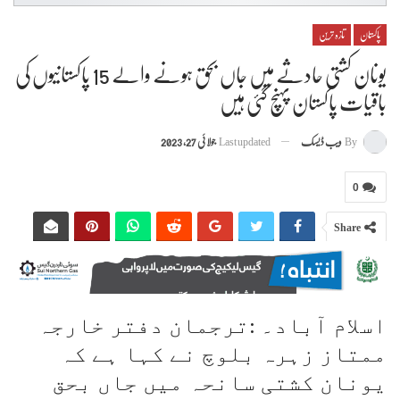
پاکستان
تازہ ترین
یونان کشتی حادثے میں جاں بحق ہونے والے 15 پاکستانیوں کی
باقیات پاکستان پہنچ گئی ہیں
By
ویب ڈیسک
Last updated
جولائی 27, 2023
0
Share
اسلام آباد۔ :ترجمان دفتر خارجہ
ممتاز زہرہ بلوچ نے کہا ہے کہ
یونان کشتی سانحہ میں جاں بحق