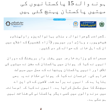
ہونے والے 15 پاکستانیوں کی
میتیں پاکستان پہنچ گئی ہیں
۔گجرات، گوجرانوالہ، منڈی بہائوالدین، راولپنڈی،
شیخوپورہ، وہاڑی اور میرپور (آزاد کشمیر) کے اضلاع میں
ان کے اہل خانہ کے حوالے کر دی گئیں۔
جمعرات کو وزارت خارجہ میں ہفتہ وار بریفنگ کے دوران
انہوں نے کہا کہ یونان میں پاکستان کے مشن نے میتوں کی
تلاش اور انہیں پاکستان پہنچانے کے عمل میں سہولت
فراہم کی۔ ترجمان نے کہا کہ یونانی حکام نے یہ بھی
بتایا ہے کہ انہوں نے برآمد شدہ لاشوں کے ڈی این اے
میچنگ کا عمل مکمل کرلیا ہے۔ انہوں نے کہا کہ اس سانحہ
میں مرنے والوں میں کسی دیگر پاکستانی کی شناخت نہیں
ہو سکی ہے۔