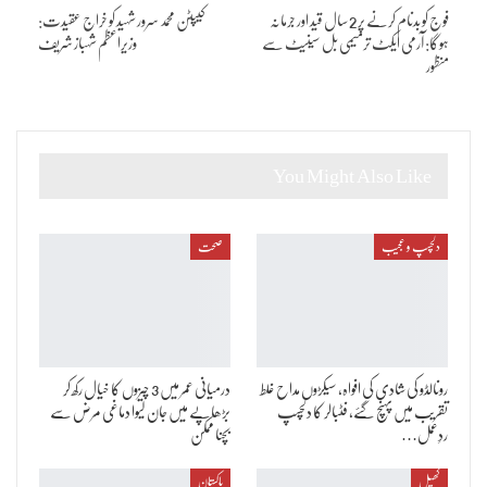
فوج کو بدنام کرنے پر 2 سال قید اور جرمانہ
کیپٹن محمد سرور شہید کو خراج عقیدت:
ہوگا: آرمی ایکٹ ترمیمی بل سینیٹ سے
وزیراعظم شہباز شریف
منظور
You Might Also Like
دلچسپ و عجیب
صحت
رونالڈو کی شادی کی افواہ، سیکڑوں مداح غلط
درمیانی عمر میں 3 چیزوں کا خیال رکھ کر
تقریب میں پہنچ گئے، فٹبالر کا دلچسپ
بڑھاپے میں جان لیوا دماغی مرض سے
ردِعمل…
بچنا ممکن
کھیل
پاکستان