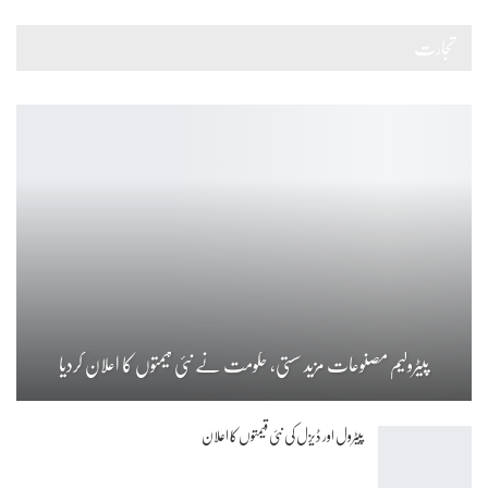
تجارت
پیٹرولیم مصنوعات مزید سستی، حکومت نے نئی قیمتوں کا اعلان کردیا
پیٹرول اور ڈیزل کی نئی قیمتوں کا اعلان