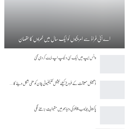
اے آئی فراڈ سے امریکیوں کو ایک سال میں کھربوں کا نقصان
واٹس ایپ میں ایک نئی دلچسپ اپ ڈیٹ کر دی گئی
ڈیجیٹل معیشت کے فروغ کیلئے نیشنل کنیکٹیوٹی پلان کو حتمی شکل دینے کا…
پاکستانی یوٹیوب چینلز کی دنیا بھر میں مقبولیت بڑھنے لگی