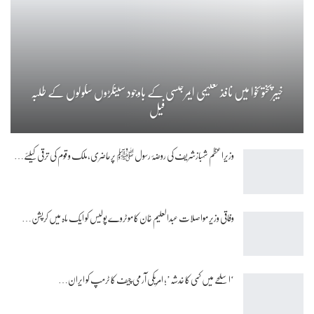
خیبرپختونخوا میں نافذ تعلیمی ایمرجنسی کے باوجود سینکڑوں سکولوں کے طلبہ
فیل
وزیراعظم شہبازشریف کی روضۂ رسول ﷺ پرحاضری،ملک و قوم کی ترقی کیلئے…
وفاقی وزیر مواصلات عبدالعلیم خان کا موٹروے پولیس کو ایک ماہ میں کرپشن…
‘اسلحے میں کمی کا خدشہ’؛ امریکی آرمی چیف کا ٹرمپ کو ایران…