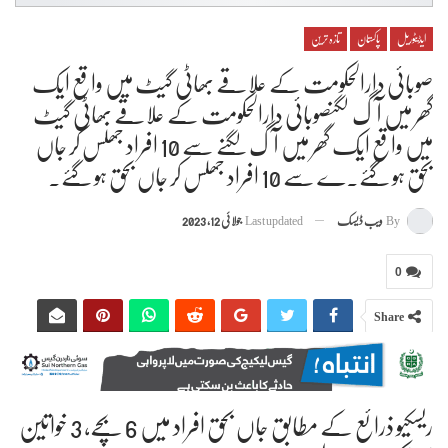
ایڈیٹوریل
پاکستان
تازہ ترین
صوبائی دارالحکومت کے علاقے بھاٹی گیٹ میں واقع ایک
گھر میں آگ لگنصوبائی دارالحکومت کے علاقے بھاٹی گیٹ
میں واقع ایک گھر میں آگ لگنے سے 10 افراد جھلس کر جاں
بحق ہو گئے۔ے سے 10 افراد جھلس کر جاں بحق ہو گئے۔
By
ویب ڈیسک
Last updated
جولائی 12, 2023
0
Share
ریسکیو ذرائع کے مطابق جاں بحق افراد میں 6 بچے، 3 خواتین