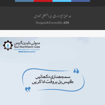
جملہ حقوق بحق ادارہ ڈیلی دی ڈیسٹینیشن محفوظ ہیں
Designed & Powered By:
ADS