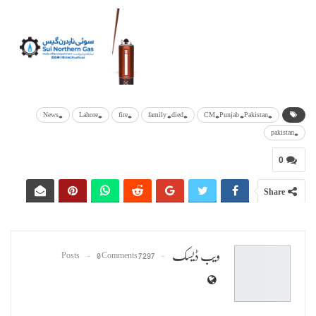
#News
#Lahore
#fire
#family #died
#CM#Punjab #Pakistan
#pakistan
0
Share
ویب ڈیسک
0 Comments
7297 Posts