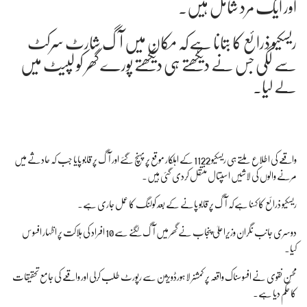
اور ایک مرد شامل ہیں۔
ریسکیو ذرائع کا بتانا ہےکہ مکان میں آگ شارٹ سرکٹ
سے لگی جس نے دیکھتے ہی دیکھتے پورے گھر کو لپیٹ میں
لے لیا۔
واقعے کی اطلاع ملتے ہی ریسکیو 1122 کے اہلکار موقع پر پہنچ گئے اور آگ پر قابو پایا جب کہ حادثے میں
مرنے والوں کی لاشیں اسپتال منتقل کردی گئی ہیں۔
ریسکیو ذرائع کا کہنا ہےکہ آگ پر قابو پانے کے بعد کولنگ کا عمل جاری ہے۔
دوسری جانب نگران وزیراعلیٰ پنجاب نے گھر میں آگ لگنے سے 10 افراد کی ہلاکت پر اظہار افسوس
کیا۔
محسن نقوی نے افسوسناک واقعہ پر کمشنر لاہورڈویژن سے رپورٹ طلب کرلی اور واقعے کی جامع تحقیقات
کا حکم دیا ہے۔