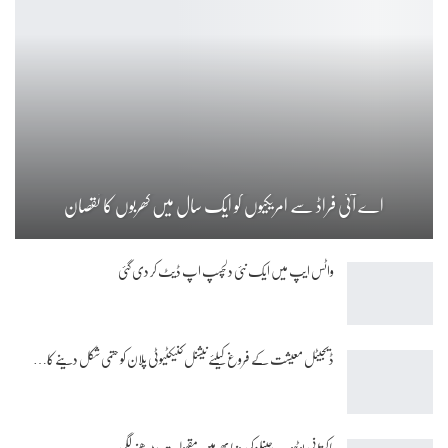
اے آئی فراڈ سے امریکیوں کو ایک سال میں کھربوں کا نقصان
واٹس ایپ میں ایک نئی دلچسپ اپ ڈیٹ کر دی گئی
ڈیجیٹل معیشت کے فروغ کیلئے نیشنل کنیکٹیوٹی پلان کو حتمی شکل دینے کا…
پاکستانی یوٹیوب چینلز کی دنیا بھر میں مقبولیت بڑھنے لگی