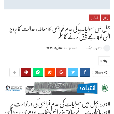
پاکستان
تازہ ترین
جیل میں سہولیات کی عدم فراہمی کا معاملہ، عدالت کا پرویز
الٰہی کو 4 بجے پیش کرنے کا حکم
By
ویب ڈیسک
Last updated
جولائی 10, 2023
0
Share
لاہور: جیل میں سہولیات کی عدم فراہمی کی درخواست پر
لاہور ہائیکورٹ نے سابق وزیراعلیٰ پنجاب چودھری پرویز الٰہی