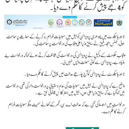
کو 4 بجے پیش کرنے کا حکم دے دیا۔
لاہور ہائیکورٹ میں چودھری پرویز الٰہی کو جیل میں سہولیات فراہم نہ کرنے کے معاملے پر سماعت
ہوئی، جسٹس امجد رفیق نے سابق وزیراعلیٰ پنجاب کی درخواست پر سماعت کی۔
پنجاب حکومت کے وکیل نے پرویز الٰہی کی درخواست کی مخالفت کرتے ہوئے کہا کہ درخواست بے
بنیاد ہے، پرویز الٰہی سے کوئی سہولت واپس نہیں لی۔
لاہور ہائیکورٹ نے پرویز الٰہی کو آج چار بجے عدالت میں پیش کرنے کا حکم دے دیا۔
واضح رہے کہ پرویز الٰہی نے جیل میں سہولیات کی عدم دستیابی پر درخواست دائر کی تھی، درخواست
میں کہا گیا ہے کہ سابق وزیراعلیٰ ہوں، جیل میں بہتر کلاس قانونی حق ہے۔
درخواست میں استدعا کی گئی ہے کہ عدالت اے سی، گھر کے کھانے سمیت دیگر سہولیات فراہم
کرنے کا حکم دے۔