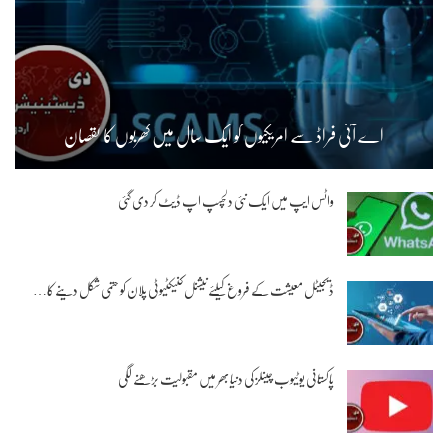
اے آئی فراڈ سے امریکیوں کو ایک سال میں کھربوں کا نقصان
واٹس ایپ میں ایک نئی دلچسپ اپ ڈیٹ کر دی گئی
ڈیجیٹل معیشت کے فروغ کیلئے نیشنل کنیکٹیوٹی پلان کو حتمی شکل دینے کا…
پاکستانی یوٹیوب چینلز کی دنیا بھر میں مقبولیت بڑھنے لگی