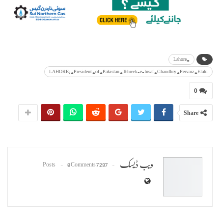
#Lahore
LAHORE: #President #of #Pakistan #Tehreek-e-Insaf #Chaudhry #Pervaiz #Elahi
0
Share
ویب ڈیسک
0 Comments
7297 Posts