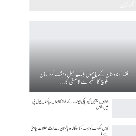
تازہ ترین
فتنہ الہندوستان کے ہاتھوں بلیک میل دہشت گرد ارمان
بلوچ کا تنظیم سے لاتعلقی کا…
20ویں ایشین گیمز: ہاکی ایونٹ کے ڈراز کا اعلان، پاکستان پول بی
میں شامل
کابل حکومت کو فیصلہ کرنا ہوگا کہ وہ پاکستان سے اچھے تعلقات چاہتی
ہے یا…