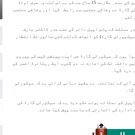
ادائیگی سے انکار کرتے ہوئے کہا کہ افتخار حسین کی مدت ِ ملازمت 15 سال سے کم ہے اس لئے وہ صرف اولڈ
ی گارڈ نے وفاقی محتسب سے رابطہ کیا اور وفاقی محتسب
 تھی۔
در مملکت کے پاس اپیل دائر کی جسے صدر ڈاکٹر عارف
سیکیورٹی گارڈ) کو انصاف کےلئے کئی سالوں تک انتظار
وا ہوں کہ سیکورٹی گارڈ جب اپنے پینشن کیس کی پیروی
میں داخلہ تک کی اجازت نہ دی گئی، ایک ریٹائرڈ افسر کی
ہ دیا گیا۔
ی آئی کے نمائندہ نے یقین دہانی کرائی ہے کہ سیکورٹی
گا۔
 اپیل کو نمٹاتے ہوئے حکم دیا ہے کہ سیکورٹی گارڈ کی
 ادارے کی اتھارٹی کے سامنے پیش کیا جائے۔