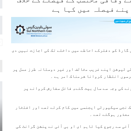
پنے فیصلہ میں کہا ہے
ی گارڈ کو دفترکے احاطے میں داخلے تک کی اجازت نہیں دی
ی ٹیوشن اپنے غریب مخالف اور غیر دوستانہ طرز عمل پر
رسوں انتظار کروانا شرمناک امر ہے ۔
نے کی وجہ سے سال بیت گئے، فائل سفارش کروانے پر
ک نجی سیکیورٹی ایجنسی میں کام کرتے تھے اور افتخار
آئی سے رجوع کیا تاہم ای او بی آئی نے پنشن گرانٹ کی