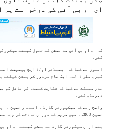
ای او بی آئی کی درخواست پر ا
کہ ای او بی آئی نے پنشن کے حصول کیلئے سیکورٹ
گئی۔
انہوں نے کہا کہ ایمپلائز اولڈ ایج بینیفٹ انسٹ
گہری نظر ڈالے، ایک عام مزدور کو پنشن کیلئے ب
صدر مملکت نے کہا کہ شکایت کنندہ کی فائل گم ہو
ڈھونڈی گئی۔
واضح رہے کہ سیکیورٹی گارڈ ، افتخار حسین ، ای
حسین 2008 ء میں سروس کے دوران حادثے کی وجہ سے معذور ہوگئے تھے ۔
بعد ازاں سیکورٹی گارڈ نے پنشن کیلئے ای او بی 