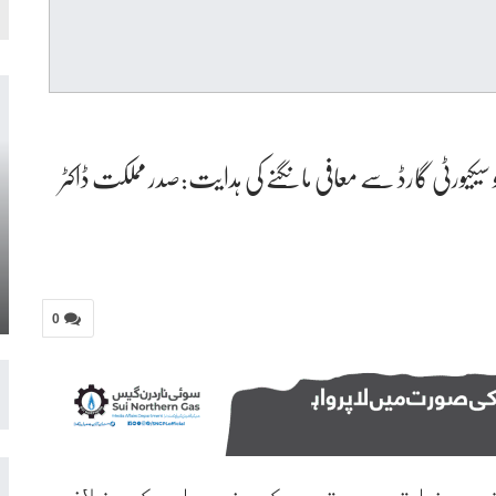
 کو سیکیورٹی گارڈ سے معافی مانگنے کی ہدایت:صدر مملکت ڈاکٹر
0
ے وفاقی محتسب کے فیصلے کے خلاف