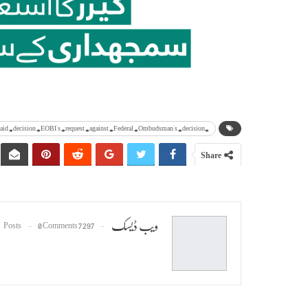
#President #Dr. #Arif #Alvi #said #decision #EOBI's #request #against #Federal #Ombudsman's #decision
Share
ویب ڈیسک
0 Comments
7297 Posts