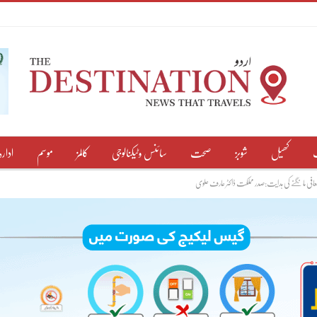
کھیل
شوبز
صحت
سائنس وٹیکنالوجی
کالمز
موسم
ادارہ
سے معافی مانگنے کی ہدایت:صدر مملکت ڈاکٹر عارف علوی