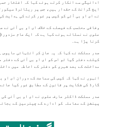
ایج گرانٹ کے حقدار ہیں، جس پر ریٹائرڈ سیکورٹ
نے ای او بی آئی کو کیس پر غور کرنے کی ہدایت کی
وفاقی محتسب کے فیصلے کے خلاف ای او بی آئی نے ص
علوی نے نمٹاتے ہوئے کہا ہے کہ ایک عام مزدور (
کرنا پڑا ہے۔
صدر مملکت نے کہا کہ یہ جان کر انتہائی مایوس ہ
کیلئے دفتر گیا تو اس کو ای او بی آئی کے دفتر 
مداخلت کے بعد شہری کو دفتر کے احاطہ میں داخل
انہوں نے کہا کہ کیس کی سماعت کے دوران ای او ب
گارڈ کی شکایت پر قانون کے مطابق غور کیا جائے 
صدر مملکت ڈاکٹر عارف علوی نے ای او بی آئی کی
پینشن کے معاملہ کو ادارے کے چیئرمین کے بجائے