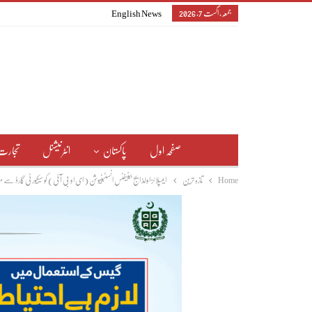
جمعہ, اگست 7, 2026
English News
صفحہ اول
پاکستان
انٹرنیشنل
تجارت
Home
تازہ ترین
ایمپلائز اولڈ ایج بینیفٹس انسٹیٹیوشن ( ای او بی آئی) کو سیکیورٹی گارڈ 