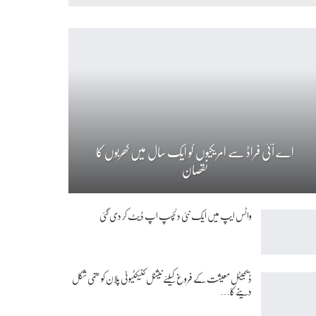
اے آئی فراڈ سے امریکیوں کو ایک سال میں کھربوں کا
نقصان
واٹس ایپ میں ایک نئی دلچسپ اپ ڈیٹ کر دی گئی
ڈیجیٹل معیشت کے فروغ کیلئے نیشنل کنیکٹیوٹی پلان کو حتمی شکل
دینے کا…