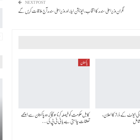
NEXT POST
نگران وزیراعلیٰ سندھ کا انتخاب، اپوزیشن لیڈر اور وزیراعلیٰ سندھ آج ملاقات کریں گے
پاکستان
 ہاکی ایونٹ کے ڈراز کا اعلان،
کابل حکومت کو فیصلہ کرنا ہوگا کہ وہ پاکستان سے اچھے
شامل
تعلقات چاہتی ہے یا ٹی ٹی پی کی…