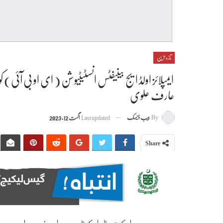
تازہ ترین
ایمپلائز اولڈ ایج بینیفٹس انسٹیٹیوشن ( ای او بی آئی)
عارف علوی
By
ویب ڈیسک
Last updated
اگست 12, 2023
Share
صدر مملکت ڈاکٹر عارف علوی ن