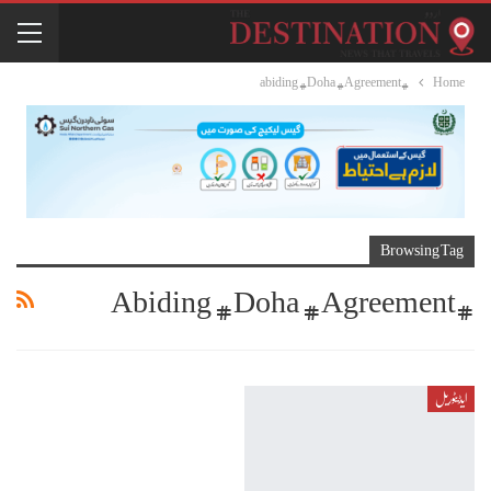
#abiding #Doha #Agreement
Home
Browsing Tag
#abiding #Doha #Agreement
ایڈیٹوریل