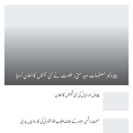
پیٹرولیم مصنوعات مزید سستی، حکومت نے نئی قیمتوں کا اعلان کردیا
پیٹرول اور ڈیزل کی نئی قیمتوں کا اعلان
صحت دشمن عناصر کے خلاف پنجاب فوڈ اتھارٹی کی کارروائیاں جاری