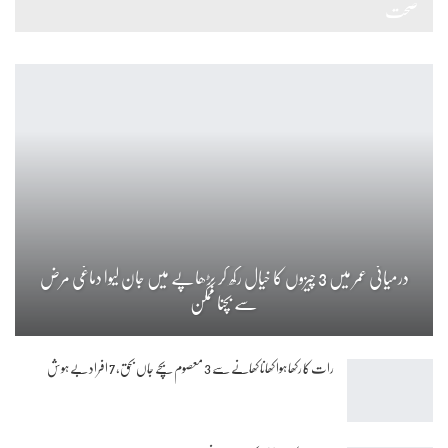
صحت
درمیانی عمر میں 3 چیزوں کا خیال رکھ کر بڑھاپے میں جان لیوا دماغی مرض
سے بچنا ممکن
رات کا رکھا ہوا کھانا کھانے سے 3 معصوم بچے جاں بحق، 7 افراد بے ہوش