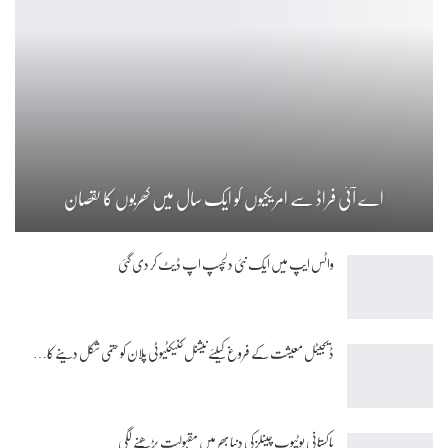
اے آئی فراڈ سے امریکیوں کو ایک سال میں کھربوں کا نقصان
واٹس ایپ میں ایک نئی دلچسپ اپ ڈیٹ کر دی گئی
ڈیجیٹل معیشت کے فروغ کیلئے نیشنل کنیکٹیوٹی پلان کو حتمی شکل دینے کا…
پاکستانی یوٹیوب چینلز کی دنیا بھر میں مقبولیت بڑھنے لگی