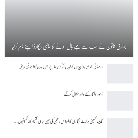
بھارتی خاتون نے سب سے لمبے بال ہونے کا عالمی ریکارڈ اپنے نام کرلیا
درمیانی عمر میں 3 چیزوں کا خیال رکھ کر بڑھاپے میں جان لیوا دماغی مرض…
نامور اداکار کے والد انتقال کرگئے
کابینہ کمیٹی برائے نجکاری کا اجلاس ، بجلی کی تین بڑی تقسیم کار کمپنیوں…