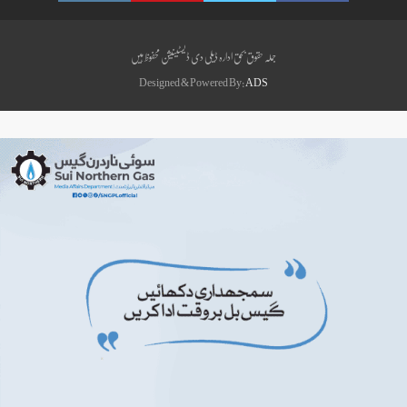
جملہ حقوق بحق ادارہ ڈیلی دی ڈیسٹینیشن محفوظ ہیں
Designed & Powered By:
ADS