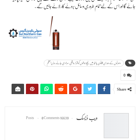
جائے گا اور اس کے لئے تمام ضروری وسائل بروئے کار لائے جائیں گے۔
دھرنوں کے دوران قانون ہاتھ میں لینے والوں کو قرار واقعی سزا دی جائے، وزیراعظم
0
Share
ویب ڈیسک
0 Comments
16639 Posts