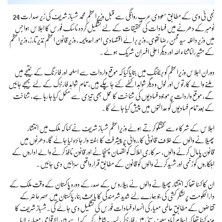
نجی ٹی وی کے مطابق سعودی عرب روانگی سے قبل وزیراعظم محمد شہباز شریف کی زیر صدارت 24
نومبر کے دھرنے میں فسادات کی تحقیقات کے لئے تشکیل کردہ ٹاسک فورس کا اجلاس ہوا جس
میں وزیر داخلہ سید محسن رضا نقوی، وزیر برائے اقتصادی امور احد چیمہ، وزیر قانون اعظم نذیر تارڑ، وزیراعظم
کے مشیر رانا ثناءاللہ اور دیگر اعلیٰ افسران شریک ہوئے۔
دوران اجلاس وزیراعظم کو بریفنگ میں بتایا گیا کہ موقع واردات سے اسلحہ اور فائرنگ کے نتیجے میں
ملنے والے کارتوس اور خول و دیگر شواہد اکٹھے کئے جا چکے ہیں، تمام شواہد فارنزک کے لئے بھیجے جائیں
گے، موقع واردات پر موجود فسادیوں کی شناخت کا عمل بھی تیز ی سے مکمل کیا جا رہا ہے، شناخت
کے بعد تمام فسادیوں کو عدالتوں میں پیش کیا جائے گا۔
اجلاس کے شرکاءسے گفتگو کرتے ہوئے وزیراعظم شہباز شریف نے کہا کہ ملک میں انتشار
پھیلانے والوں کے خلاف قانونی کارروائی پر پیشرفت کا ہفتہ وار جائزہ لیا جائے گا، دھرنوں میں
قانون پامال کرنے والوں، سرکاری املاک کو نقصان پہنچانے اور قانون نافذ کرنے والے اداروں کے
اہلکاروں کو زخمی اور شہید کرنے والوں کو قانون کے مطابق قرار واقعی سزائیں دی جائیں۔
ان کا کہنا تھا کہ انتشار پھیلانے والوں نے بیلاروس کے صدر کے دورہ پاکستان کے وقت ملک کے
دارالحکومت پر لشکر کشی کی جو ہمارے لئے شدید شرمندگی کا باعث بنا، پاکستان میں عصر حاضر کے
تقاضوں کے مطابق عالمی معیار کی انسداد فسادات فورس کی تشکیل دی جائے گی۔شہباز شریف کا
مزید کہنا تھا کہ اسلام آباد سیف سٹی میں فارنزک لیب شامل کر کے اسے بین الاقوامی معیار پر لایا