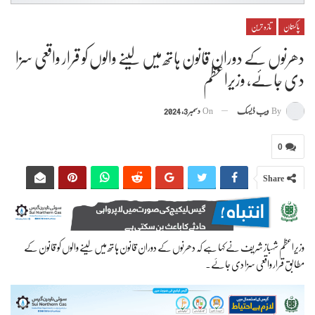
پاکستان
تازہ ترین
دھرنوں کے دوران قانون ہاتھ میں لینے والوں کو قرار واقعی سزا
دی جائے، وزیراعظم
By
ویب ڈیسک
On
دسمبر 3, 2024
0
Share
وزیراعظم شہباز شریف نے کہا ہے کہ دھرنوں کے دوران قانون ہاتھ میں لینے والوں کو قانون کے
مطابق قرار واقعی سزا دی جائے۔