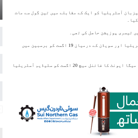
زبان آسٹریلیا کو ایک کے مقابلے میں تین گول سے مات
کیا۔
ٹورنامنٹ میں تیسری پوزیشن کا میچ میزبان آسٹریلیا اور سویڈن کے درمیان 19 اگست کو برسبین میں
فائنلسٹ سپین اور انگلینڈ کی ٹیموں کے درمیان میگا ایونٹ کا فائنل میچ 20 اگست کو سٹیڈیم آسٹریلیا