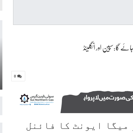
0
 میگا ایونٹ کا فائنل