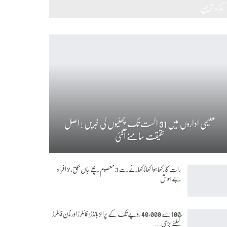
تازہ ترین
تعلیمی اداروں میں 31 اگست تک چھٹیوں کی خبریں ! اصل
حقیقت سامنے آگئی
رات کا رکھا ہوا کھانا کھانے سے 3 معصوم بچے جاں بحق، 7 افراد
بے ہوش
100 سے 40,000 روپے تک کے پرائز بانڈز! فائلرز اور نان فائلرز
کیلئے بڑی…