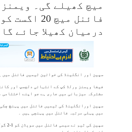
میچ کھیلے گی۔ ویمنز 
فائنل میچ 20
درمیان کھیلا جائے گا۔
سپین اور انگلینڈ کی خواتین ٹیمیں فائنل میں پ
فیفا ویمنز ورلڈ کپ کے انتہائی دلچسپ اور کانٹ
مشترکہ میزبانی میں جاری ہے جو اپنے اختتامی م
سپین اورانگلینڈ کی ٹیمیں فائنل میں پہنچ چکی 
میں پہلی مرتبہ فائنل میں پہنچی ہیں ۔
سپین ک
لئے کوالیفائی کیا۔