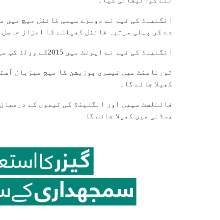
انگلینڈ کی ٹیم نے دوسرے سیمی فائنل میچ میں می
دے کر پہلی مرتبہ فائنل کھیلنے کا اعزاز حاصل 
انگلینڈ کی ٹیم نے ایونٹ میں 2015کے ورلڈ کپ میں تیسری پوزیشن حاصل کی تھی۔
کھیلا جائے گا۔
،سڈنی میں کھیلا جائے گا