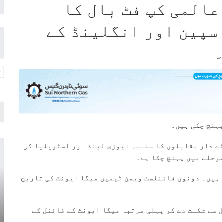
عالمی کپ فٹ بال کا
 اگست کو سپین اور انگلینڈ کے
ہنچ چکی ہیں۔
ے دار مقابلوں کا سلسلہ نیوزی لینڈ اور آسٹریلیا کی
رحلے میں پہنچ چکا ہے۔
ہیں۔ دونوں فائنلسٹ ویمن ٹیمیں میگا ایونٹ کی تاریخ
ی ٹیم نے سیمی فائنل میں سویڈن کو 1-2 گول سے شکست دے کر پہلی مرتبہ میگا ایونٹ کے فائنل کے