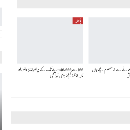
پاکستان
رات کا رکھا ہوا کھانا کھانے سے 3 معصوم بچے جاں
100 سے 40,000 روپے تک کے پرائز بانڈز! فائلرز اور
نان فائلرز کیلئے بڑی خبر آگئی