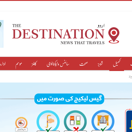
کھیل
شوبز
صحت
سائنس وٹیکنالوجی
کالمز
موسم
ادارہ