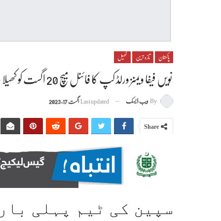
پاکستان
تازہ ترین
کھیل
نویں فیفا ویمنز ورلڈ کپ کا فائنل میچ 20 اگست کو کھیلا جائے گا:سپین اور انگلینڈ
By
ویب ڈیسک
Last updated
اگست 17, 2023
Share
سپین کی ٹیم پہلی بار