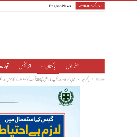
ہفتہ, اگست 8, 2026
English News
صفحہ اول
پاکستان
انٹرنیشنل
تجارت
Home
پاکستان
نویں فیفا ویمنز ورلڈ کپ کا فائنل میچ 20 اگست کو کھیلا جائے گا:سپین اور انگلینڈ