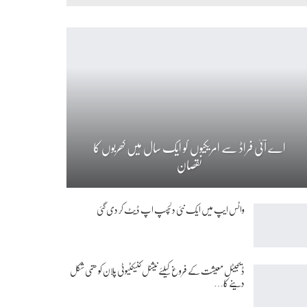
اے آئی فراڈ سے امریکیوں کو ایک سال میں کھربوں کا
نقصان
واٹس ایپ میں ایک نئی دلچسپ اپ ڈیٹ کر دی گئی
ڈیجیٹل معیشت کے فروغ کیلئے نیشنل کنیکٹیوٹی پلان کو حتمی شکل
دینے کا…