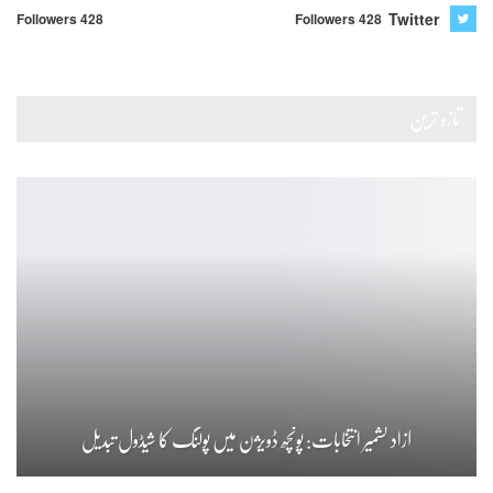
Twitter
Followers 428
Followers 428
تازہ ترین
آزاد کشمیر انتخابات: پونچھ ڈویژن میں پولنگ کا شیڈول تبدیل