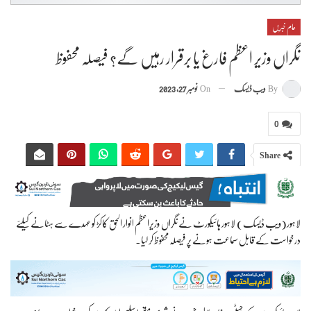
عام خبریں
نگراں وزیر اعظم فارغ یا برقرار رہیں گے؟ فیصلہ محفوظ
By
ویب ڈیسک
On
نومبر 27, 2023
0
Share
لاہور(ویب ڈیسک) لاہور ہائیکورٹ نے نگراں وزیراعظم انوار الحق کاکڑ کو عہدے سے ہٹانے کیلئے
درخواست کے قابل سماعت ہونے پر فیصلہ محفوظ کر لیا۔