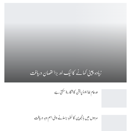
زیادہ چینی کھانے کا ایک اور بڑا نقصان دریافت
وہ عام غذا جو ڈپریشن کا شکار بنا سکتی ہے
مردوں میں بانجھ پن کا خطرہ بڑھانے والی اہم وجہ دریافت