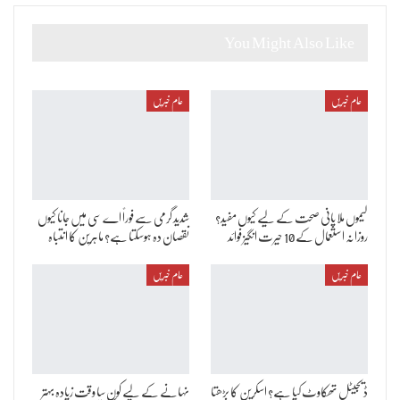
You Might Also Like
عام خبریں
عام خبریں
لیموں ملا پانی صحت کے لیے کیوں مفید؟
شدید گرمی سے فوراً اے سی میں جانا کیوں
روزانہ استعمال کے 10 حیرت انگیز فوائد
نقصان دہ ہوسکتا ہے؟ ماہرین کا انتباہ
عام خبریں
عام خبریں
ڈیجیٹل تھکاوٹ کیا ہے؟ اسکرین کا بڑھتا
نہانے کے لیے کون سا وقت زیادہ بہتر