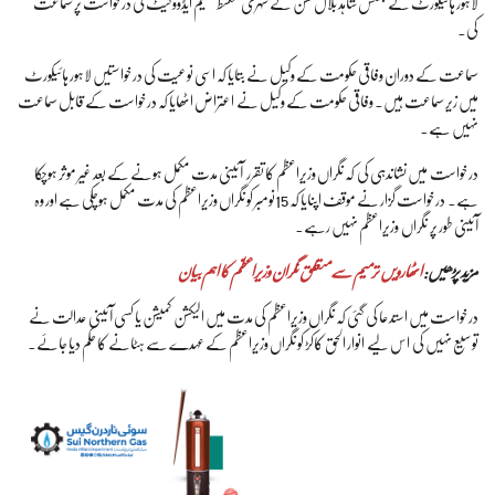
لاہور ہائیکورٹ کے جسٹس شاہد بلال حسن نے شہری مقسط سلیم ایڈووکیٹ کی درخواست پر سماعت
کی.
سماعت کے دوران وفاقی حکومت کے وکیل نے بتایا کہ اسی نوعیت کی درخواستیں لاہور ہائیکورٹ
میں زیر سماعت ہیں. وفاقی حکومت کے وکیل نے اعتراض اٹھایا کہ درخواست کے قابل سماعت
نہیں ہے.
درخواست میں نشاندہی کی کہ نگراں وزیراعظم کا تقرر آئینی مدت مکمل ہونے کے بعد غیر موثر ہوچکا
ہے۔ درخواست گزار نے موقف اپنایا کہ 15نومبر کو نگراں وزیراعظم کی مدت مکمل ہوچکی ہے اور وہ
آئینی طور پر نگراں وزیراعظم نہیں رہے.
مزید پڑھیں:
اٹھارویں ترمیم سے متعلق نگران وزیراعظم کا اہم بیان
درخواست میں استدعا کی گئی کہ نگراں وزیراعظم کی مدت میں الیکشن کمیشن یا کسی آئینی عدالت نے
توسیع نہیں کی اس لیے انوار الحق کاکڑ کو نگراں وزیراعظم کے عہدے سے ہٹانے کا حکم دیا جائے۔