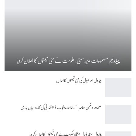
پیٹرولیم مصنوعات مزید سستی، حکومت نے نئی قیمتوں کا اعلان کردیا
پیٹرول اور ڈیزل کی نئی قیمتوں کا اعلان
صحت دشمن عناصر کے خلاف پنجاب فوڈ اتھارٹی کی کارروائیاں جاری
پیٹرول سستا، ڈیزل مہنگا: حکومت نے نئی قیمتوں کا اعلان کر دیا