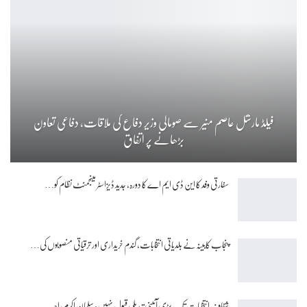
فیلڈ مارشل عاصم منیر سے صومالی وزیر دفاع کی ملاقات، دفاعی تعاون
بڑھانے پر اتفاق
سفارتی وفد کا این ڈی ایم اے کا دورہ، جدید ڈیزاسٹر مینجمنٹ نظام کو…
پنجاب کابینہ نے بلدیاتی انتخابات، گندم خریداری اور ترقیاتی منصوبوں کی…
شفاف انتخابات تک بڑی آئینی تبدیلی قبول نہیں: سلمان اکرم راجہ