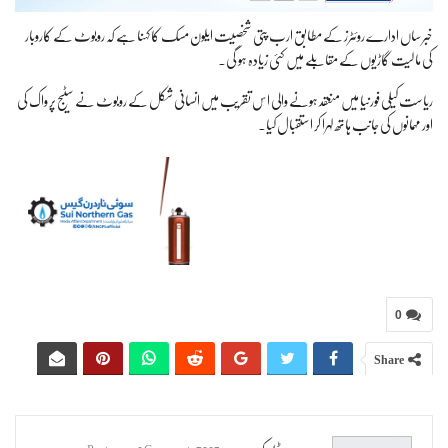
خبر ساں ادارے روئٹرز کے مطابق ارب پتی شخصیت ایلون مسک کا کہنا ہے کہ روبوٹ کے کاروبار
کی مالیت گاڑیوں کے مقابلے میں کئی زیادہ ہو گی۔
ریاست کیلی فورنیا میں منعقد ہونے والی اس تقریب میں انسانی شکل کے روبوٹ نے سٹیج پر واک کی
اور مہمانوں کی جانب ہاتھ لہرا کر استقبال کیا۔
0
Share