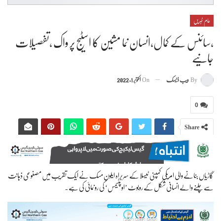
عام خبریں
،سائنس کے کمال،انسان نما مشین کا اسٹیج پر واک ،تفصیلات
جانیے
By
ویب ڈیسک
On
اکتوبر 1, 2022
0
Share
گاڑیاں بنانے والی امریکی کمپنی ٹیسلا کے سربراہ ایلون مسک نے ایک تقریب میں مصنوعی ذہانت
سے چلنے والے انسانی شکل کے روبوٹ ’اوپٹیمس‘ کی رونمائی کی ہے۔