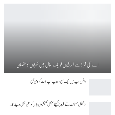
اے آئی فراڈ سے امریکیوں کو ایک سال میں کھربوں کا نقصان
واٹس ایپ میں ایک نئی دلچسپ اپ ڈیٹ کر دی گئی
ڈیجیٹل معیشت کے فروغ کیلئے نیشنل کنیکٹیوٹی پلان کو حتمی شکل دینے کا…