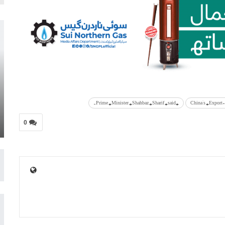
#Prime #Minister #Shahbaz #Sharif #said.
0