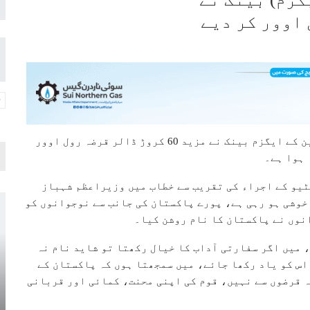
لر رول اوور کر دیے
اسلام آباد: وزیراعظم شہباز شریف نے کہا ہے کہ چین کے ایگزم بینک نے مزید 60 کروڑ ڈالر قرضہ رول اوور
 ہوا ہے۔
ٹیو کے اجراء کی تقریب سے خطاب میں وزیراعظم شہباز
 خوشی ہو رہی ہے، پورے پاکستان کی جانب سے نوجوانوں کو
نوں نے پاکستان کا نام روشن کیا۔
 میں اگر سفارتی آداب کا خیال رکھتا تو شاید نام نہ
 اس کو یاد رکھا جائے، میں سمجھتا ہوں کہ پاکستان کے
ہ قرضوں سے نہیں، قوم کی اپنی محنت، کمائی اور قربانی