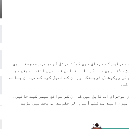
 کھیلوں کے میدان میں گولڈ میڈل لیے، میں سمجھتا ہوں
 دلاتا ہوں کہ اگر اللہ تعالیٰ نے ہمیں آئندہ موقع دیا
 کی ووکیشنل ٹریننگ اور ان کے کھیل کود کے میدان بنانے
گے۔
 نوجوان اس قابل ہیں کہ ان کو مواقع میسر کیے جائیں،
ے گئے ہیں، امید ہے نئی آنے والی حکومت اس بجٹ میں مزید