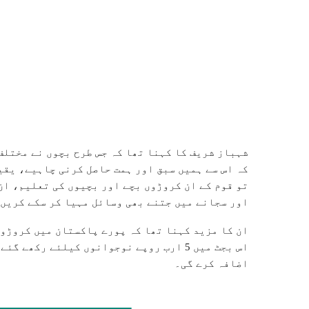
شہباز شریف کا کہنا تھا کہ جس طرح بچوں نے مختلف
کہ اس سے ہمیں سبق اور ہمت حاصل کرنی چاہیے، یقین
تو قوم کے ان کروڑوں بچے اور بچیوں کی تعلیم، ان
اور سجانے میں جتنے بھی وسائل مہیا کر سکے کریں 
ان کا مزید کہنا تھا کہ پورے پاکستان میں کروڑوں
اس بجٹ میں 5 ارب روپے نوجوانوں کیلئے رکھ
اضافہ کرے گی۔