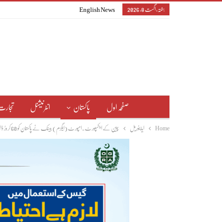
ہفتہ, اگست 8, 2026
English News
صفحہ اول
پاکستان
انٹرنیشنل
تجارت
Home
ایڈیٹوریل
چین کے ایکسپورٹ۔امپورٹ (ایگزم) بینک نے پاکستان کو 60 کروڑ ڈالر رول اوور کر دیے ہیں،وزیر اعظم شہباز شریف