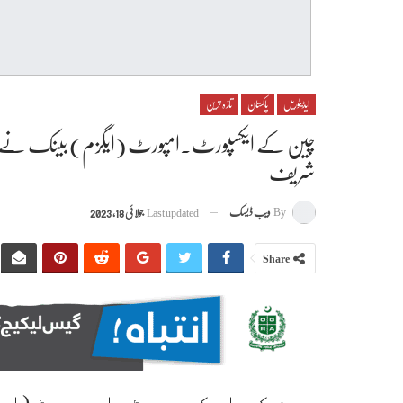
ایڈیٹوریل
پاکستان
تازہ ترین
شریف
By
ویب ڈیسک
Last updated
جولائی 18, 2023
Share
چین کے ایکسپورٹ۔امپورٹ (ایگ