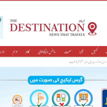
کھیل
شوبز
صحت
سائنس وٹیکنالوجی
کالمز
موسم
ادارہ