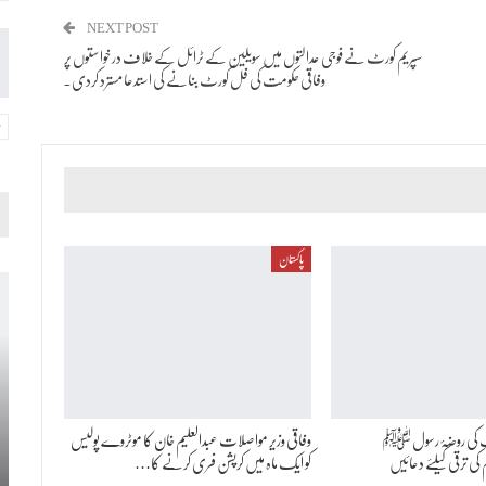
NEXT POST
سپریم کورٹ نے فوجی عدالتوں میں سویلین کے ٹرائل کے خلاف درخواستوں پر
وفاقی حکومت کی فل کورٹ بنانے کی استدعا مسترد کردی۔
پاکستان
یف کی روضۂ رسول ﷺ
وفاقی وزیر مواصلات عبدالعلیم خان کا موٹروے پولیس
ی ترقی کیلئے دعائیں
کو ایک ماہ میں کرپشن فری کرنے کا…