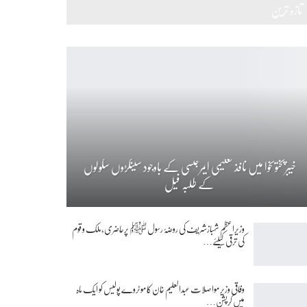
تازہ ترین
خیبرپختونخوا میں نافذ تعلیمی ایمرجنسی کے باوجود سینکڑوں سکولوں
کے طلبہ فیل
وزیراعظم شہبازشریف کی روضۂ رسول ﷺ پرحاضری،ملک و قوم
کی ترقی کیلئے…
وفاقی وزیر مواصلات عبدالعلیم خان کا موٹروے پولیس کو ایک ماہ
میں کرپشن…