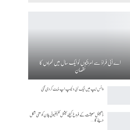
اے آئی فراڈ سے امریکیوں کو ایک سال میں کھربوں کا
نقصان
واٹس ایپ میں ایک نئی دلچسپ اپ ڈیٹ کر دی گئی
ڈیجیٹل معیشت کے فروغ کیلئے نیشنل کنیکٹیوٹی پلان کو حتمی شکل
دینے کا…