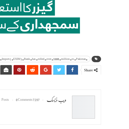
#China's #Export-#Import (#EXIM) #Bank #has #rolled #over #$600 #million #to #Pakistan
Share
ویب ڈیسک
0 Comments
7297 Posts