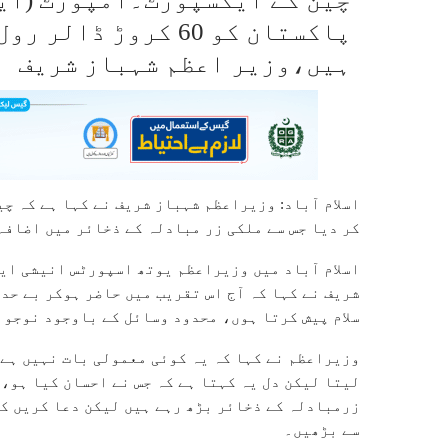
پاکستان کو 60 کروڑ ڈا
ہیں،وزیر اعظم شہباز شریف
کر دیا جس سے ملکی زر مبادلہ کے ذخائر میں اضافہ
اسلام آباد میں وزیراعظم یوتھ اسپورٹس انیشی ای
شریف نے کہا کہ آج اس تقریب میں حاضر ہوکر بے حد
سلام پیش کرتا ہوں، محدود وسائل کے باوجود نوجوا
وزیراعظم نے کہا کہ یہ کوئی معمولی بات نہیں ہے،
لیتا لیکن دل یہ کہتا ہے کہ جس نے احسان کیا ہو،
زرمبادلہ کے ذخائر بڑھ رہے ہیں لیکن دعا کریں ک
سے بڑھیں۔