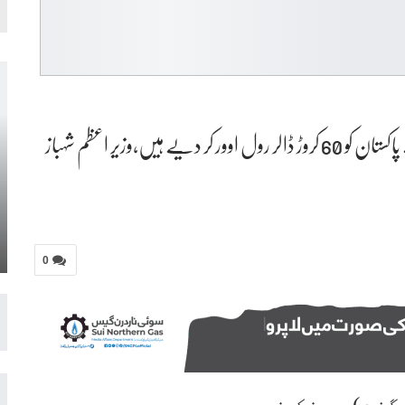
چین کے ایکسپورٹ۔امپورٹ (ایگزم) بینک نے پاکستان کو 60 کروڑ ڈالر رول اوور کر دیے ہیں،وزیر اعظم شہباز
0
زم) بینک نے