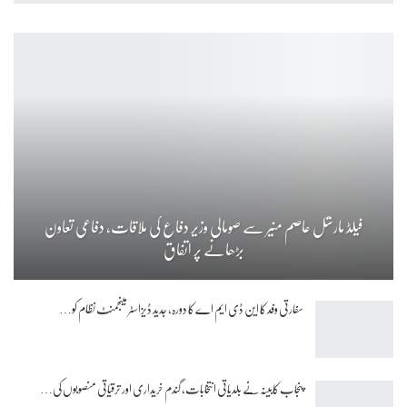
فیلڈ مارشل عاصم منیر سے صومالی وزیر دفاع کی ملاقات، دفاعی تعاون
بڑھانے پر اتفاق
سفارتی وفد کا این ڈی ایم اے کا دورہ، جدید ڈیزاسٹر مینجمنٹ نظام کو…
پنجاب کابینہ نے بلدیاتی انتخابات، گندم خریداری اور ترقیاتی منصوبوں کی…