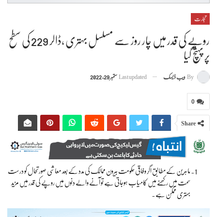
تجارت
روپے کی قدر میں چار روز سے مسلسل بہتری ،ڈالر 229 کی سطح
پر پہنچ گیا
By
ویب ڈیسک
Last updated
ستمبر 29, 2022
0
Share
ماہرین کے مطابق اگر وفاقی حکومت بیرون ممالک کی مدد کے بعد معاشی صورتحال کو درست
سمت میں رکھنے میں کامیاب ہوجاتی ہے تو آنے والے دنوں میں روپے کی قدر میں مزید
بہتری ممکن ہے۔