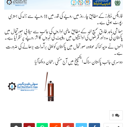
فاریکس ڈیلرز کے مطابق چار روز میں روپے کی قدر میں 11 روپے سے زائد کی بہتری
رپورٹ ہوئی ہے۔
معاشی ماہر طارق سمیع اللہ کے مطابق عالمی اداروں کی جانب سے سیلابی صورتحال میں
پاکستان کی مدد اور قرضوں کی ادائیگیوں میں ریلیف کی خبروں کا اثر روپے پر نظر آیا ہے۔
انہوں نے مزید کہا کہ موجودہ صورتحال میں پاکستان کو اپنی برآمدات بڑھانے کی ضرورت
ہے۔
دوسری جانب پاکستان سٹاک ایکسچینج میں آج منفی رجحان دیکھا گیا
0