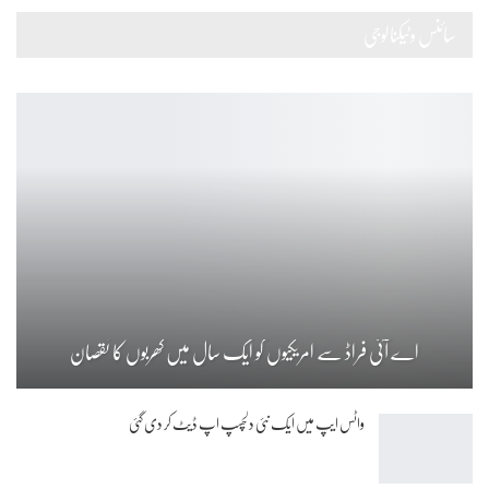
سائنس وٹیکنالوجی
اے آئی فراڈ سے امریکیوں کو ایک سال میں کھربوں کا نقصان
واٹس ایپ میں ایک نئی دلچسپ اپ ڈیٹ کر دی گئی