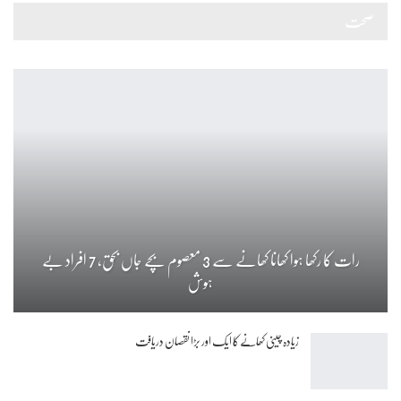
صحت
رات کا رکھا ہوا کھانا کھانے سے 3 معصوم بچے جاں بحق، 7 افراد بے
ہوش
زیادہ چینی کھانے کا ایک اور بڑا نقصان دریافت