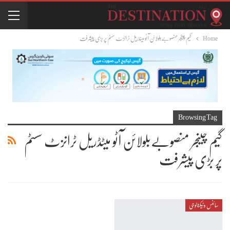
Home
گیم چینجر منصوبےبلولائن آٹو میٹڈریل ٹرانزٹ سسٹم پر بڑی پیشرفت
Browsing Tag
گیم چینجر منصوبےبلولائن آٹو میٹڈریل ٹرانزٹ سسٹم
پر بڑی پیشرفت
سائنس وٹیکنالوجی