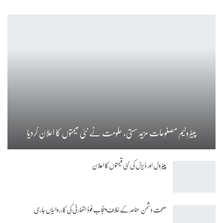
پیٹرولیم مصنوعات مزید سستی، حکومت نے نئی قیمتوں کا اعلان کردیا
پیٹرول اور ڈیزل کی نئی قیمتوں کا اعلان
صحت دشمن عناصر کے خلاف پنجاب فوڈ اتھارٹی کی کارروائیاں جاری