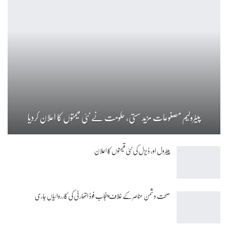
پیٹرولیم مصنوعات مزید سستی، حکومت نے نئی قیمتوں کا اعلان کردیا
پیٹرول اور ڈیزل کی نئی قیمتوں کا اعلان
صحت دشمن عناصر کے خلاف پنجاب فوڈ اتھارٹی کی کارروائیاں جاری