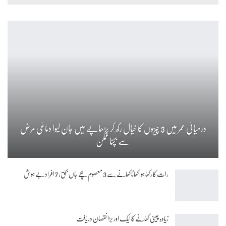
درمیانی عمر میں 3 چیزوں کا خیال رکھ کر بڑھاپے میں جان لیوا دماغی مرض
سے بچنا ممکن
رات کا رکھا ہوا کھانا کھانے سے 3 معصوم بچے جاں بحق، 7 افراد بے ہوش
زیادہ چینی کھانے کا ایک اور بڑا نقصان دریافت