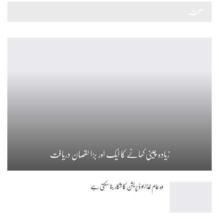
صحت
زیادہ چینی کھانے کا ایک اور بڑا نقصان دریافت
وہ عام غذا جو ڈپریشن کا شکار بنا سکتی ہے