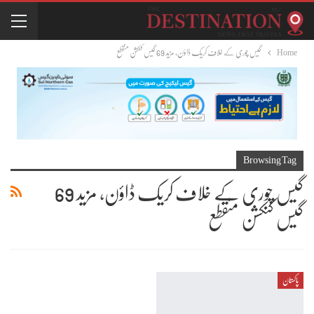
Home
گیس چوری کے خلاف کریک ڈاؤن، مزید 69 گیس کنکشن منقطع
Browsing Tag
گیس چوری کے خلاف کریک ڈاؤن، مزید 69
گیس کنکشن منقطع
پاکستان