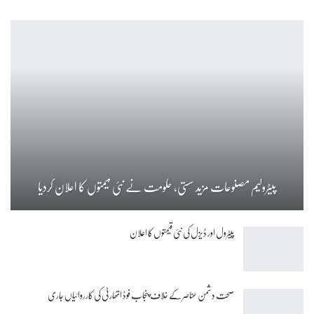
پیٹرولیم مصنوعات مزید سستی، حکومت نے نئی قیمتوں کا اعلان کردیا
پیٹرول اور ڈیزل کی نئی قیمتوں کا اعلان
صحت دشمن عناصر کے خلاف پنجاب فوڈ اتھارٹی کی کارروائیاں جاری