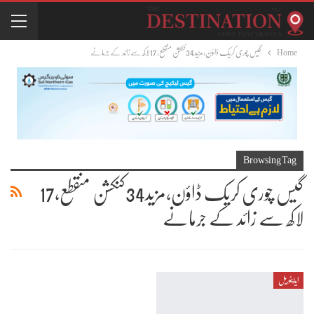
Home
گیس چوری کریک ڈاؤن،مزید34کنکشن منقطع،17 لاکھ سے زائد کے جرمانے
Browsing Tag
گیس چوری کریک ڈاؤن،مزید34کنکشن منقطع،17
لاکھ سے زائد کے جرمانے
ایڈیٹوریل