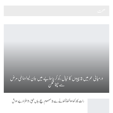
صحت
درمیانی عمر میں 3 چیزوں کا خیال رکھ کر بڑھاپے میں جان لیوا دماغی مرض
سے بچنا ممکن
رات کا رکھا ہوا کھانا کھانے سے 3 معصوم بچے جاں بحق، 7 افراد بے ہوش