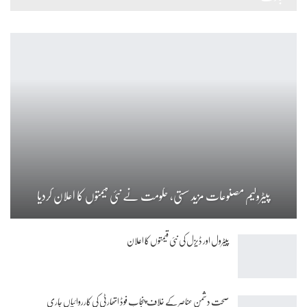
پیٹرولیم مصنوعات مزید سستی، حکومت نے نئی قیمتوں کا اعلان کردیا
پیٹرول اور ڈیزل کی نئی قیمتوں کا اعلان
صحت دشمن عناصر کے خلاف پنجاب فوڈ اتھارٹی کی کارروائیاں جاری