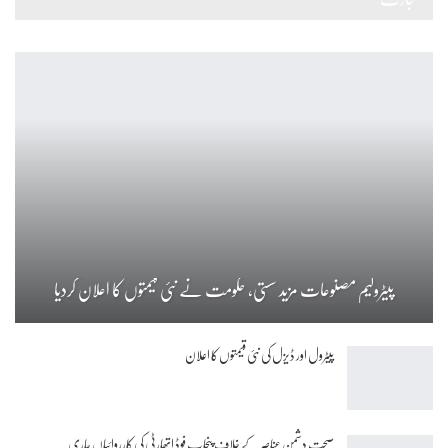
پیٹرولیم مصنوعات مزید سستی، حکومت نے نئی قیمتوں کا اعلان کردیا
پیٹرول اور ڈیزل کی نئی قیمتوں کا اعلان
صحت دشمن عناصر کے خلاف پنجاب فوڈ اتھارٹی کی کارروائیاں جاری