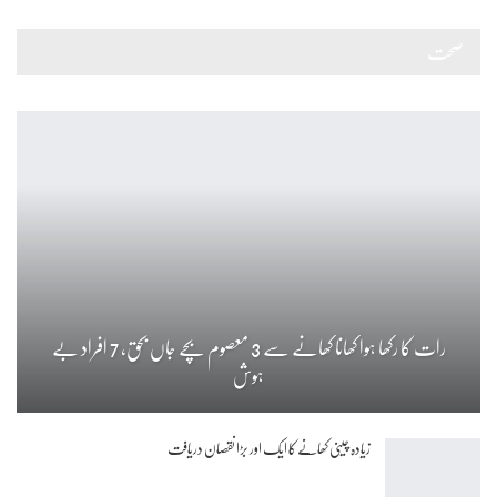
صحت
رات کا رکھا ہوا کھانا کھانے سے 3 معصوم بچے جاں بحق، 7 افراد بے
ہوش
زیادہ چینی کھانے کا ایک اور بڑا نقصان دریافت