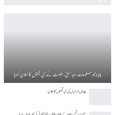
پیٹرولیم مصنوعات مزید سستی، حکومت نے نئی قیمتوں کا اعلان کردیا
پیٹرول اور ڈیزل کی نئی قیمتوں کا اعلان
صحت دشمن عناصر کے خلاف پنجاب فوڈ اتھارٹی کی کارروائیاں جاری