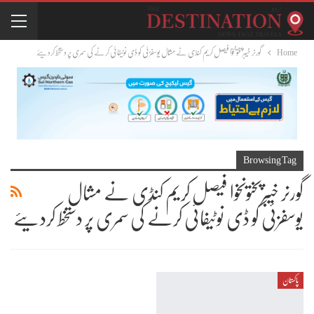
Home
گورنر خیبرپختونخوا فیصل کریم کنڈی نے مشال یوسفزئی کو ڈی نوٹیفائی کرنے کی سمری پر دستخط کردیئے
Browsing Tag
گورنر خیبرپختونخوا فیصل کریم کنڈی نے مشال
یوسفزئی کو ڈی نوٹیفائی کرنے کی سمری پر دستخط کردیئے
پاکستان