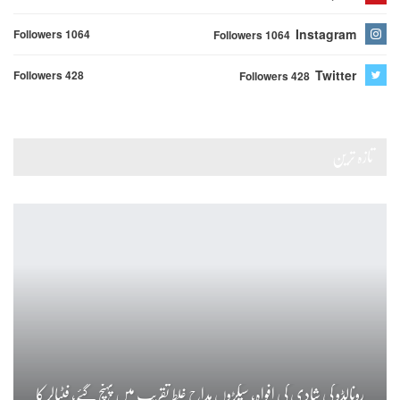
Instagram
Followers 1064
Followers 1064
Twitter
Followers 428
Followers 428
تازہ ترین
رونالڈو کی شادی کی افواہ، سیکڑوں مداح غلط تقریب میں پہنچ گئے، فٹبالر کا