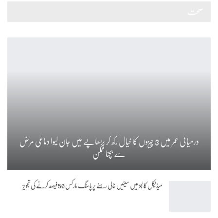
صحت
درمیانی عمر میں 3 چیزوں کا خیال رکھ کر بڑھاپے میں جان لیوا دماغی مرض
سے بچنا ممکن
میڈیکل کالجز میں سیٹیں خالی رہنے پر پاسنگ مارکس 50 فیصد کرنے کی تجویز