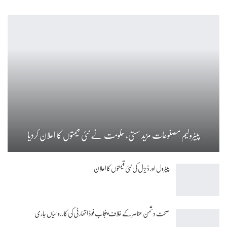
پیٹرولیم مصنوعات مزید سستی، حکومت نے نئی قیمتوں کا اعلان کردیا
پیٹرول اور ڈیزل کی نئی قیمتوں کا اعلان
صحت دشمن عناصر کے خلاف پنجاب فوڈ اتھارٹی کی کارروائیاں جاری