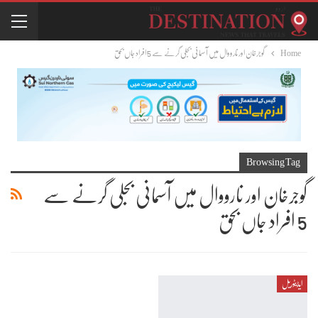
Home
گوجرخان اور نارووال میں آسمانی بجلی گرنے سے 5 افراد جاں بحق
Browsing Tag
گوجرخان اور نارووال میں آسمانی بجلی گرنے سے
5 افراد جاں بحق
ایڈیٹوریل