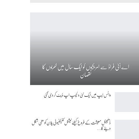
اے آئی فراڈ سے امریکیوں کو ایک سال میں کھربوں کا
نقصان
واٹس ایپ میں ایک نئی دلچسپ اپ ڈیٹ کر دی گئی
ڈیجیٹل معیشت کے فروغ کیلئے نیشنل کنیکٹیوٹی پلان کو حتمی شکل
دینے کا…