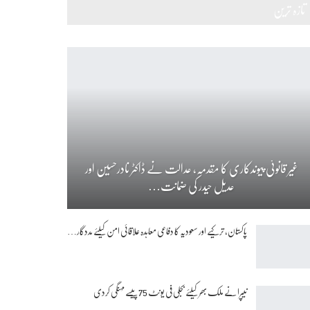
تازہ ترین
غیر قانونی پیوندکاری کا مقدمہ، عدالت نے ڈاکٹر نادرحسین اور
عدیل حیدر کی ضمانت…
پاکستان، ترکیے اور سعودیہ کا دفاعی معاہدہ علاقائی امن کیلئے مددگار…
نیپرا نے ملک بھر کیلئے بجلی فی یونٹ 75 پیسے مہنگی کردی