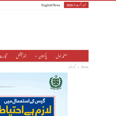
جمعہ, اگست 7, 2026
English News
صفحہ اول
پاکستان
انٹرنیشنل
تجارت
Home
گوجرانوالہ