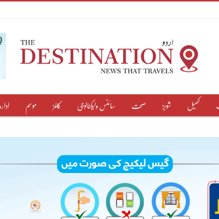
کھیل
شوبز
صحت
سائنس وٹیکنالوجی
کالمز
موسم
ادارہ