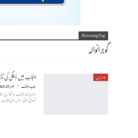
Browsing Tag
گوجرانوالہ
پنجاب میں ڈینگی کی تازہ ترین ص
عام خبریں
ویب ڈیسک
نومبر 27, 2023
تصدیق ہوئی،رواں سال پنجاب کے 36 اضلاع میں ڈینگی کے 13ہزار آٹھ سو 59 کنفرم مریض رپورٹ ہوئے۔ تفصیلا