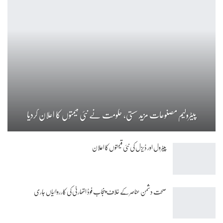
پیٹرولیم مصنوعات مزید سستی، حکومت نے نئی قیمتوں کا اعلان کردیا
پیٹرول اور ڈیزل کی نئی قیمتوں کا اعلان
صحت دشمن عناصر کے خلاف پنجاب فوڈ اتھارٹی کی کارروائیاں جاری