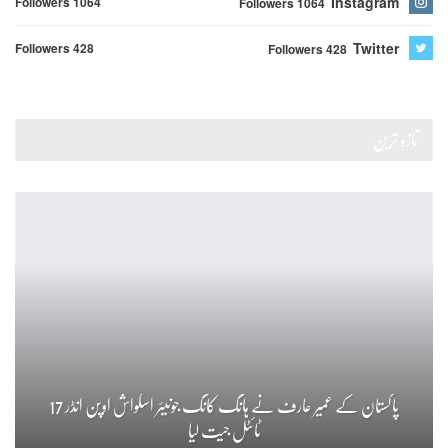
Instagram
Followers 1064
Followers 1064
Twitter
Followers 428
Followers 428
تازہ ترین
پاکستان کے عمیر عارف نے ہانگ کانگ جونیئر اسکواش اوپن انڈر 17
ٹائٹل جیت لیا