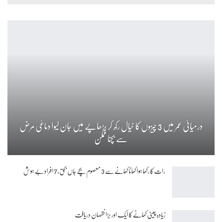
درمیانی عمر میں 3 چیزوں کا خیال رکھ کر بڑھاپے میں جان لیوا دماغی مرض
سے بچنا ممکن
رات کا رکھا ہوا کھانا کھانے سے 3 معصوم بچے جاں بحق، 7 افراد بے ہوش
زیادہ چینی کھانے کا ایک اور بڑا نقصان دریافت