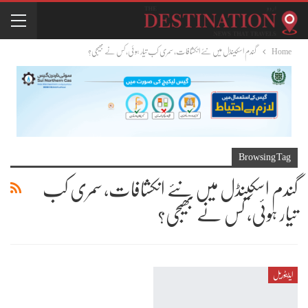
Home
گندم اسکینڈل میں نئے انکشافات، سمری کب تیار ہوئی، کس نے بھیجی؟
Browsing Tag
گندم اسکینڈل میں نئے انکشافات، سمری کب
تیار ہوئی، کس نے بھیجی؟
ایڈیٹوریل