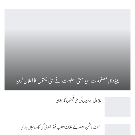
پیٹرولیم مصنوعات مزید سستی، حکومت نے نئی قیمتوں کا اعلان کردیا
پیٹرول اور ڈیزل کی نئی قیمتوں کا اعلان
صحت دشمن عناصر کے خلاف پنجاب فوڈ اتھارٹی کی کارروائیاں جاری