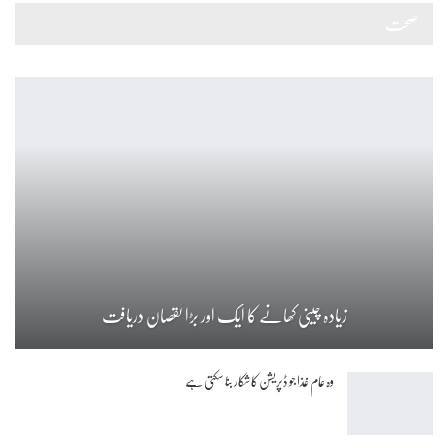
صحت
زیادہ چینی کھانے کا ایک اور بڑا نقصان دریافت
وہ عام غذا جو ڈپریشن کا شکار بنا سکتی ہے