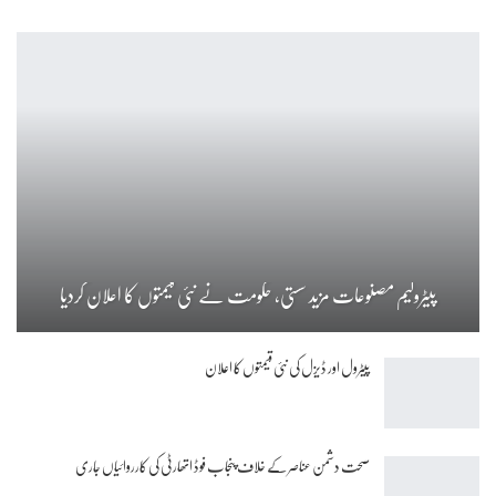
پیٹرولیم مصنوعات مزید سستی، حکومت نے نئی قیمتوں کا اعلان کردیا
پیٹرول اور ڈیزل کی نئی قیمتوں کا اعلان
صحت دشمن عناصر کے خلاف پنجاب فوڈ اتھارٹی کی کارروائیاں جاری