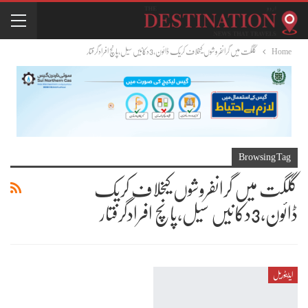
Home
گلگت میں گرانفروشوں کیخلاف کریک ڈائون،3دکانیں سیل،پانچ افرادگرفتار
Browsing Tag
گلگت میں گرانفروشوں کیخلاف کریک
ڈائون،3دکانیں سیل،پانچ افرادگرفتار
ایڈیٹوریل