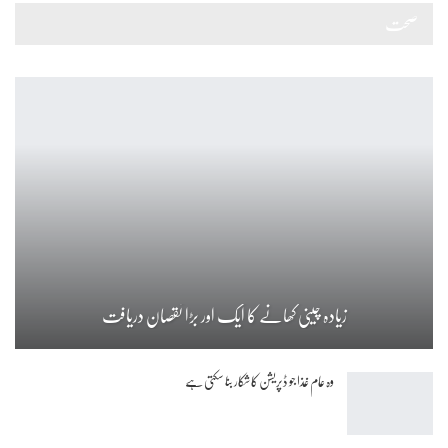
صحت
زیادہ چینی کھانے کا ایک اور بڑا نقصان دریافت
وہ عام غذا جو ڈپریشن کا شکار بنا سکتی ہے