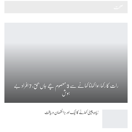
صحت
رات کا رکھا ہوا کھانا کھانے سے 3 معصوم بچے جاں بحق، 7 افراد بے
ہوش
زیادہ چینی کھانے کا ایک اور بڑا نقصان دریافت