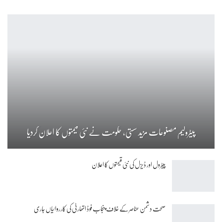
پیٹرولیم مصنوعات مزید سستی، حکومت نے نئی قیمتوں کا اعلان کردیا
پیٹرول اور ڈیزل کی نئی قیمتوں کا اعلان
صحت دشمن عناصر کے خلاف پنجاب فوڈ اتھارٹی کی کارروائیاں جاری