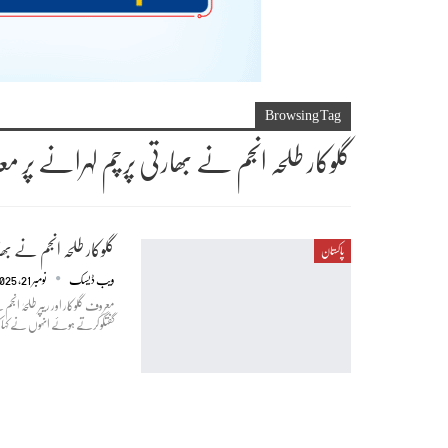
Browsing Tag
گلوکار طلحہ انجم نے بھارتی پرچم لہرانے پر م
گلوکار طلحہ انجم نے بھ
پاکستان
ویب ڈیسک
نومبر 21, 2025
معروف گلوکار اور ریپر طلحہٰ 
گفتگو کرتے ہوئے انہوں نے کہا 