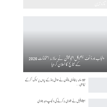
تازہ ترین
پنجاب بورڈ آف ٹیکنیکل ایجوکیشن نے سالانہ امتحانات 2026
کے نتائج کا اعلان کر دیا
97 سالہ برطانوی خاتون نے ہوائی جہاز کے پروں پر ’واک‘ کر کے
اپنا ہی…
امیشا پٹیل نے شادی نہ کرنے کی دلچسپ وجہ بتادی