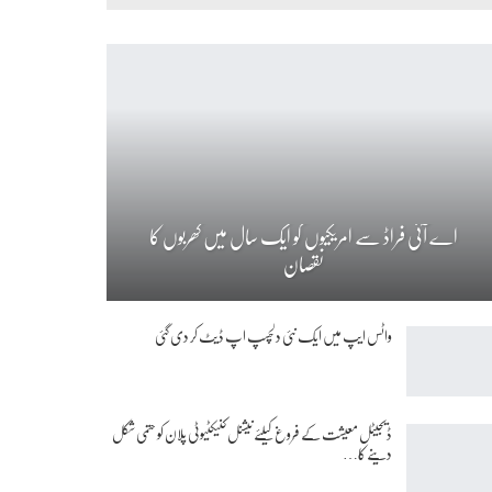
اے آئی فراڈ سے امریکیوں کو ایک سال میں کھربوں کا
نقصان
واٹس ایپ میں ایک نئی دلچسپ اپ ڈیٹ کر دی گئی
ڈیجیٹل معیشت کے فروغ کیلئے نیشنل کنیکٹیوٹی پلان کو حتمی شکل
دینے کا…