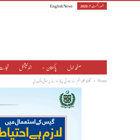
جمعہ, اگست 7, 2026
English News
صفحہ اول
پاکستان
انٹرنیشنل
تجارت
Home
گلوکار طلحہ انجم نے بھارتی پرچم لہرانے پر معافی مانگ لی