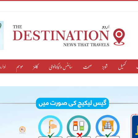
کھیل
شوبز
صحت
سائنس وٹیکنالوجی
کالمز
موسم
ادارہ