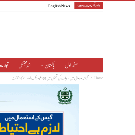
ہفتہ, اگست 8, 2026
English News
صفحہ اول
پاکستان
انٹرنیشنل
تجارت
Home
گزشتہ دو سال میں ادویات کی قیمتوں میں 100 فیصد تک اضافے کا انکشاف