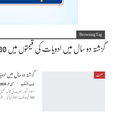
Browsing Tag
گزشتہ دو سال میں ادویات کی قیمتوں میں 100 فیصد تک اضافے کا انکشاف
گزشتہ دو سال میں ادویات کی قیمتوں م
صحت
ویب ڈیسک
مئی 7, 2026
اسلام آباد: سینیٹ کی قائمہ کم
100 فیصد تک اضافہ کیا گیا۔ سینیٹ کی قائمہ کمیٹی برائے صحت کا اجلاس منعقد ہوا جس میں کمیٹی ارکان نے ملک میں…