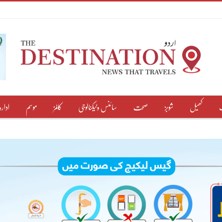
کھیل
شوبز
صحت
سائنس وٹیکنالوجی
کالمز
موسم
ادارہ