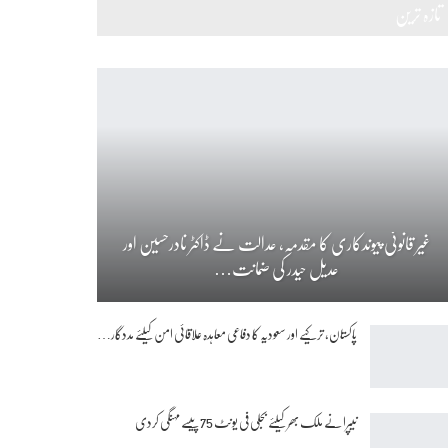
تازہ ترین
غیر قانونی پیوندکاری کا مقدمہ، عدالت نے ڈاکٹر نادرحسین اور
عدیل حیدر کی ضمانت…
پاکستان، ترکیے اور سعودیہ کا دفاعی معاہدہ علاقائی امن کیلئے مددگار…
نیپرا نے ملک بھر کیلئے بجلی فی یونٹ 75 پیسے مہنگی کردی