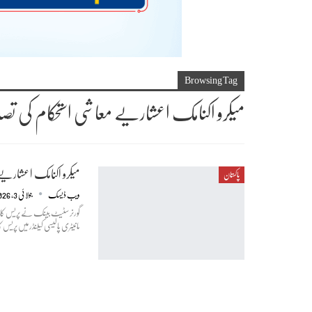
Browsing Tag
میکرو اکنامک اعشاریے معاشی استحکام کی ت
میکرو اکنامک اعشاریے
پاکستان
ویب ڈیسک
جولائی 3, 2026
گورنر سٹیٹ بینک نے پریس کانفر
مانیٹری پالیسی کیلنڈر میں پریس