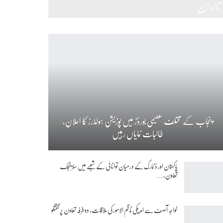
تازہ ترین
پنجاب کے مختلف تعلیمی بورڈز میں پوزیشن ہولڈرز کا اعلان،
طالبات نمایاں رہیں
پاکستان اور ڈنمارک کے درمیان توانائی کے شعبے میں سٹریٹجک
تعاون،…
خواجہ آصف سے امریکی ناظم الامور کی ملاقات، دوطرفہ تعاون پر گفتگو