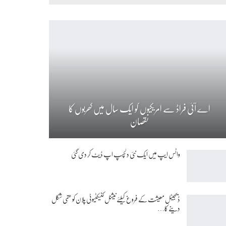
اے آئی فراڈ سے امریکیوں کو ایک سال میں کھربوں کا
نقصان
واٹس ایپ میں ایک نئی دلچسپ اپ ڈیٹ کر دی گئی
ڈیجیٹل معیشت کے فروغ کیلئے نیشنل کنیکٹیوٹی پلان کو حتمی شکل
دینے کا…