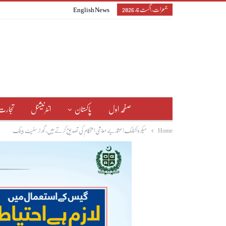
جمعرات, اگست 6, 2026
English News
صفحہ اول
پاکستان
انٹرنیشنل
تجارت
Home
میکرو اکنامک اعشاریے معاشی استحکام کی تصدیق کرتے ہیں، گورنر سٹیٹ بینک