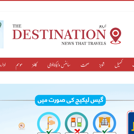
کھیل
شوبز
صحت
سائنس وٹیکنالوجی
کالمز
موسم
ادارہ