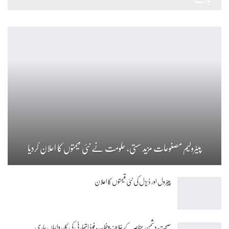
پیٹرولیم مصنوعات مزید سستی، حکومت نے نئی قیمتوں کا اعلان کردیا
پیٹرول اور ڈیزل کی نئی قیمتوں کا اعلان
صحت دشمن عناصر کے خلاف پنجاب فوڈ اتھارٹی کی کارروائیاں جاری