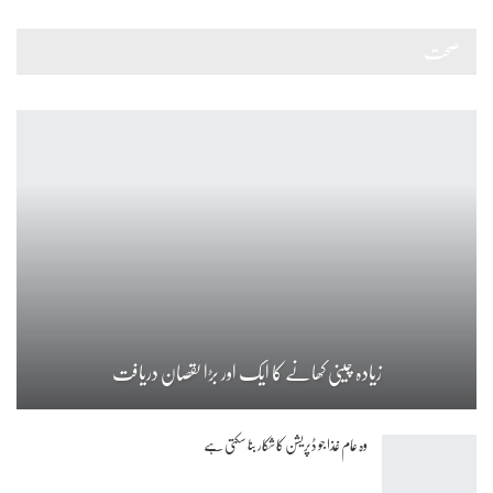
صحت
زیادہ چینی کھانے کا ایک اور بڑا نقصان دریافت
وہ عام غذا جو ڈپریشن کا شکار بنا سکتی ہے