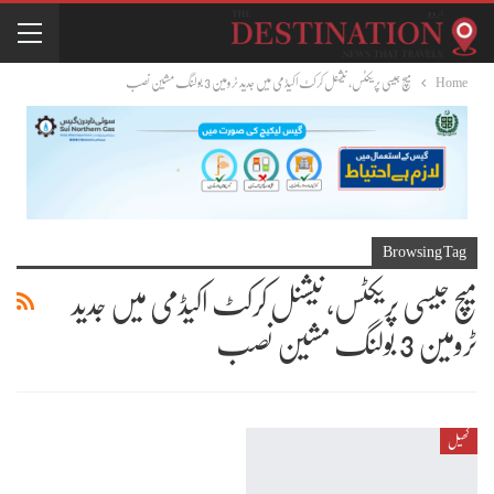
Home
میچ جیسی پریکٹس، نیشنل کرکٹ اکیڈمی میں جدید ٹرومین 3 بولنگ مشین نصب
Browsing Tag
میچ جیسی پریکٹس، نیشنل کرکٹ اکیڈمی میں جدید
ٹرومین 3 بولنگ مشین نصب
کھیل