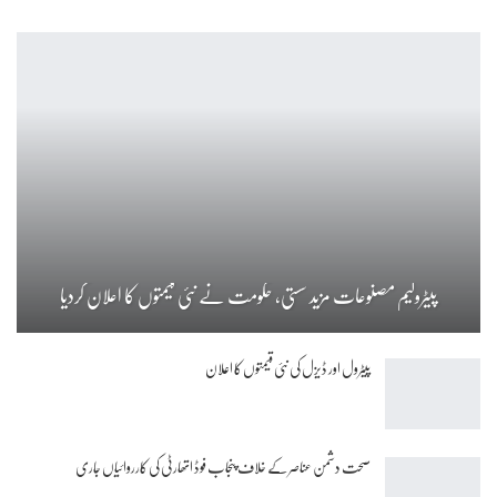
پیٹرولیم مصنوعات مزید سستی، حکومت نے نئی قیمتوں کا اعلان کردیا
پیٹرول اور ڈیزل کی نئی قیمتوں کا اعلان
صحت دشمن عناصر کے خلاف پنجاب فوڈ اتھارٹی کی کارروائیاں جاری