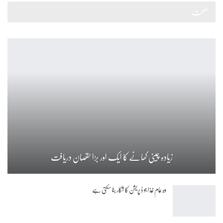
صحت
زیادہ چینی کھانے کا ایک اور بڑا نقصان دریافت
وہ عام غذا جو ڈپریشن کا شکار بنا سکتی ہے