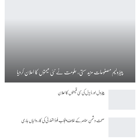
پیٹرولیم مصنوعات مزید سستی، حکومت نے نئی قیمتوں کا اعلان کردیا
پیٹرول اور ڈیزل کی نئی قیمتوں کا اعلان
صحت دشمن عناصر کے خلاف پنجاب فوڈ اتھارٹی کی کارروائیاں جاری