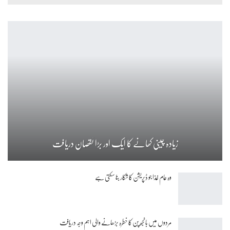
زیادہ چینی کھانے کا ایک اور بڑا نقصان دریافت
وہ عام غذا جو ڈپریشن کا شکار بنا سکتی ہے
مردوں میں بانجھ پن کا خطرہ بڑھانے والی اہم وجہ دریافت