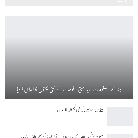
پیٹرولیم مصنوعات مزید سستی، حکومت نے نئی قیمتوں کا اعلان کردیا
پیٹرول اور ڈیزل کی نئی قیمتوں کا اعلان
صحت دشمن عناصر کے خلاف پنجاب فوڈ اتھارٹی کی کارروائیاں جاری