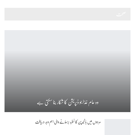
صحت
وہ عام غذا جو ڈپریشن کا شکار بنا سکتی ہے
مردوں میں بانجھ پن کا خطرہ بڑھانے والی اہم وجہ دریافت