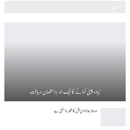
صحت
زیادہ چینی کھانے کا ایک اور بڑا نقصان دریافت
وہ عام غذا جو ڈپریشن کا شکار بنا سکتی ہے