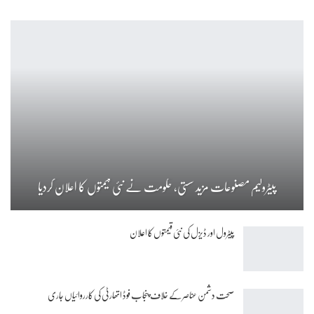
پیٹرولیم مصنوعات مزید سستی، حکومت نے نئی قیمتوں کا اعلان کردیا
پیٹرول اور ڈیزل کی نئی قیمتوں کا اعلان
صحت دشمن عناصر کے خلاف پنجاب فوڈ اتھارٹی کی کارروائیاں جاری