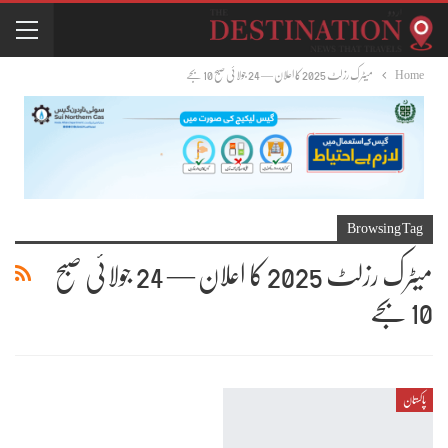
Home
میٹرک رزلٹ 2025 کا اعلان — 24 جولائی صبح 10 بجے
Browsing Tag
میٹرک رزلٹ 2025 کا اعلان — 24 جولائی صبح
10 بجے
پاکستان