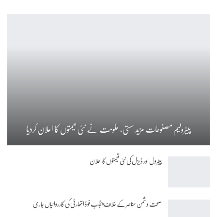
پیٹرولیم مصنوعات مزید سستی، حکومت نے نئی قیمتوں کا اعلان کردیا
پیٹرول اور ڈیزل کی نئی قیمتوں کا اعلان
صحت دشمن عناصر کے خلاف پنجاب فوڈ اتھارٹی کی کارروائیاں جاری