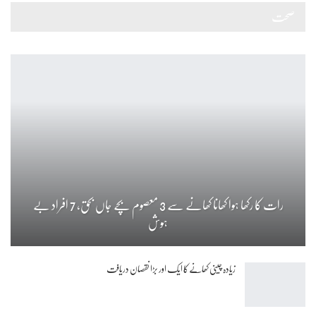
صحت
رات کا رکھا ہوا کھانا کھانے سے 3 معصوم بچے جاں بحق، 7 افراد بے
ہوش
زیادہ چینی کھانے کا ایک اور بڑا نقصان دریافت