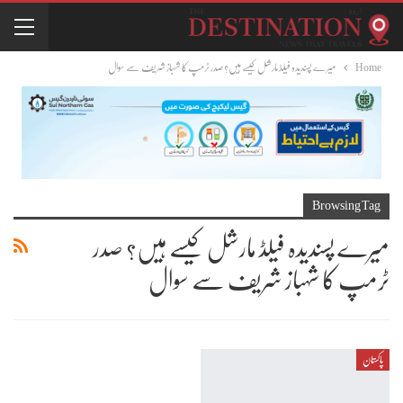
Home
میرے پسندیدہ فیلڈ مارشل کیسے ہیں؟ صدر ٹرمپ کا شہباز شریف سے سوال
Browsing Tag
میرے پسندیدہ فیلڈ مارشل کیسے ہیں؟ صدر
ٹرمپ کا شہباز شریف سے سوال
پاکستان