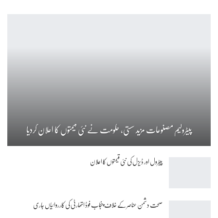
پیٹرولیم مصنوعات مزید سستی، حکومت نے نئی قیمتوں کا اعلان کردیا
پیٹرول اور ڈیزل کی نئی قیمتوں کا اعلان
صحت دشمن عناصر کے خلاف پنجاب فوڈ اتھارٹی کی کارروائیاں جاری