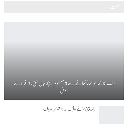
صحت
رات کا رکھا ہوا کھانا کھانے سے 3 معصوم بچے جاں بحق، 7 افراد بے
ہوش
زیادہ چینی کھانے کا ایک اور بڑا نقصان دریافت