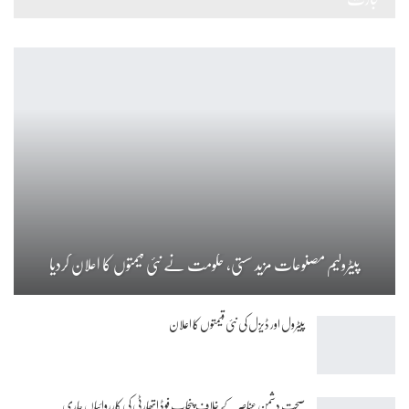
پیٹرولیم مصنوعات مزید سستی، حکومت نے نئی قیمتوں کا اعلان کردیا
پیٹرول اور ڈیزل کی نئی قیمتوں کا اعلان
صحت دشمن عناصر کے خلاف پنجاب فوڈ اتھارٹی کی کارروائیاں جاری