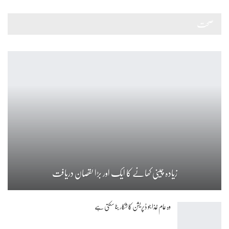
صحت
زیادہ چینی کھانے کا ایک اور بڑا نقصان دریافت
وہ عام غذا جو ڈپریشن کا شکار بنا سکتی ہے