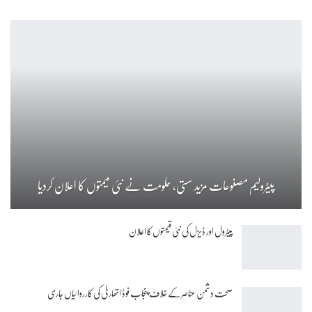
پیٹرولیم مصنوعات مزید سستی، حکومت نے نئی قیمتوں کا اعلان کردیا
پیٹرول اور ڈیزل کی نئی قیمتوں کا اعلان
صحت دشمن عناصر کے خلاف پنجاب فوڈ اتھارٹی کی کارروائیاں جاری