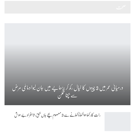
صحت
درمیانی عمر میں 3 چیزوں کا خیال رکھ کر بڑھاپے میں جان لیوا دماغی مرض
سے بچنا ممکن
رات کا رکھا ہوا کھانا کھانے سے 3 معصوم بچے جاں بحق، 7 افراد بے ہوش