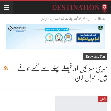
Home
میری سزائیں اور فیصلے پہلے سے لکھے ہوئے ہیں، عمران خان
Browsing Tag
میری سزائیں اور فیصلے پہلے سے لکھے ہوئے
ہیں، عمران خان
پاکستان